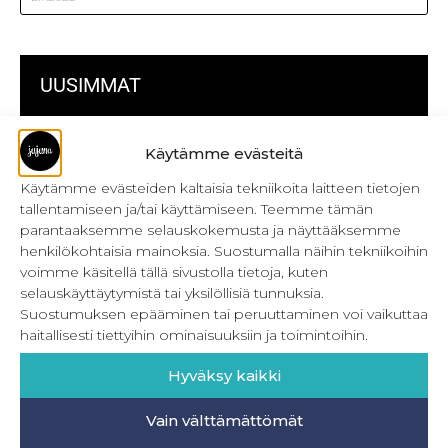
UUSIMMAT
Kulmikas pussukka kaava Särmä
Käytämme evästeitä
Bokserikuminauhan ompelu
Käytämme evästeiden kaltaisia tekniikoita laitteen tietojen
tallentamiseen ja/tai käyttämiseen. Teemme tämän
Metrivetoketjun käyttö
parantaaksemme selauskokemusta ja näyttääksemme
henkilökohtaisia mainoksia. Suostumalla näihin tekniikoihin
Metrivetoketjun lukon pujottaminen
voimme käsitellä tällä sivustolla tietoja, kuten
selauskäyttäytymistä tai yksilöllisiä tunnuksia.
Onnistu joustavien vaatteiden ompelussa
Suostumuksen epääminen tai peruuttaminen voi vaikuttaa
Laakasauman ompelu saumurilla
haitallisesti tiettyihin ominaisuuksiin ja toimintoihin.
Jujunan ompelubingo heinä-joulukuulle
Hyväksy kaikki
Retkeilyhousujen materiaalit ja tarvikkeet
Vain välttämättömät