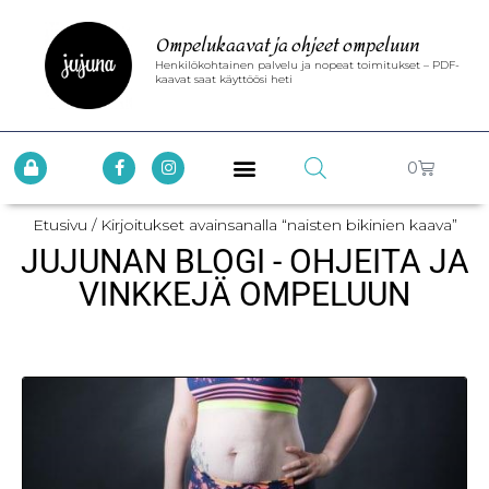
Ompelukaavat ja ohjeet ompeluun
Henkilökohtainen palvelu ja nopeat toimitukset – PDF-
kaavat saat käyttöösi heti
0
Etusivu
/ Kirjoitukset avainsanalla “naisten bikinien kaava”
JUJUNAN BLOGI - OHJEITA JA
VINKKEJÄ OMPELUUN