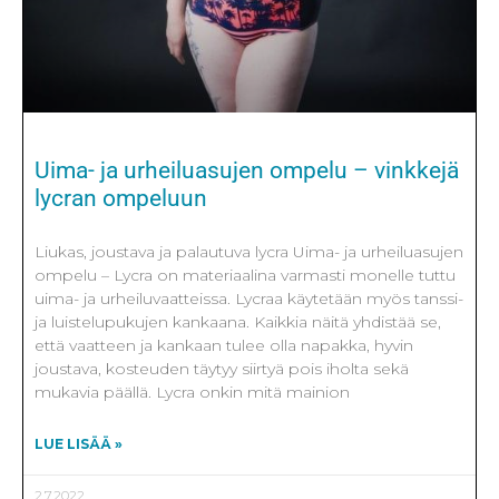
Uima- ja urheiluasujen ompelu – vinkkejä
lycran ompeluun
Liukas, joustava ja palautuva lycra Uima- ja urheiluasujen
ompelu – Lycra on materiaalina varmasti monelle tuttu
uima- ja urheiluvaatteissa. Lycraa käytetään myös tanssi-
ja luistelupukujen kankaana. Kaikkia näitä yhdistää se,
että vaatteen ja kankaan tulee olla napakka, hyvin
joustava, kosteuden täytyy siirtyä pois iholta sekä
mukavia päällä. Lycra onkin mitä mainion
LUE LISÄÄ »
2.7.2022