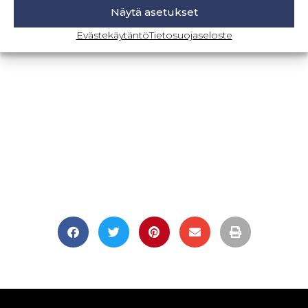
Näytä asetukset
BLOGI-SIVULLE
Evästekäytäntö
Tietosuojaseloste