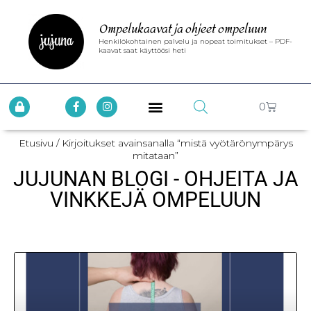
Ompelukaavat ja ohjeet ompeluun
Henkilökohtainen palvelu ja nopeat toimitukset – PDF-
kaavat saat käyttöösi heti
0
Etusivu
/ Kirjoitukset avainsanalla “mistä vyötärönympärys
mitataan”
JUJUNAN BLOGI - OHJEITA JA
VINKKEJÄ OMPELUUN