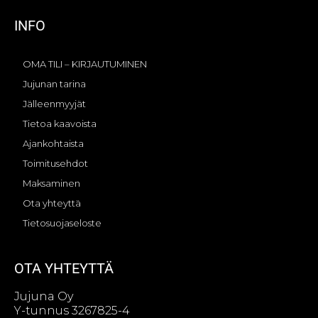
INFO
OMA TILI – KIRJAUTUMINEN
Jujunan tarina
Jälleenmyyjät
Tietoa kaavoista
Ajankohtaista
Toimitusehdot
Maksaminen
Ota yhteyttä
Tietosuojaseloste
OTA YHTEYTTÄ
Jujuna Oy
Y-tunnus 3267825-4