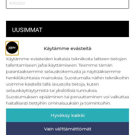
10.10.2021
UUSIMMAT
Kulmikas pussukka kaava Särmä
Käytämme evästeitä
Käytämme evästeiden kaltaisia tekniikoita laitteen tietojen
Bokserikuminauhan ompelu
tallentamiseen ja/tai käyttämiseen. Teemme tämän
Metrivetoketjun käyttö
parantaaksemme selauskokemusta ja näyttääksemme
henkilökohtaisia mainoksia. Suostumalla näihin tekniikoihin
Metrivetoketjun lukon pujottaminen
voimme käsitellä tällä sivustolla tietoja, kuten
selauskäyttäytymistä tai yksilöllisiä tunnuksia.
Onnistu joustavien vaatteiden ompelussa
Suostumuksen epääminen tai peruuttaminen voi vaikuttaa
haitallisesti tiettyihin ominaisuuksiin ja toimintoihin.
Laakasauman ompelu saumurilla
Hyväksy kaikki
Jujunan ompelubingo heinä-joulukuulle
Retkeilyhousujen materiaalit ja tarvikkeet
Vain välttämättömät