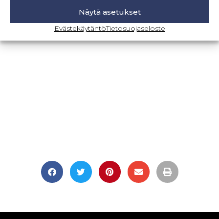
Näytä asetukset
BLOGI-SIVULLE
Evästekäytäntö
Tietosuojaseloste