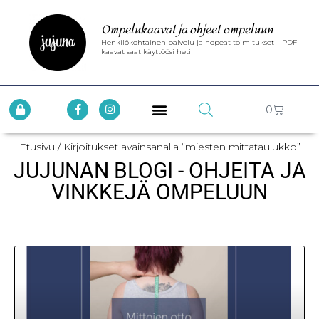
Ompelukaavat ja ohjeet ompeluun
Henkilökohtainen palvelu ja nopeat toimitukset – PDF-
kaavat saat käyttöösi heti
0
Etusivu
/ Kirjoitukset avainsanalla “miesten mittataulukko”
JUJUNAN BLOGI - OHJEITA JA
VINKKEJÄ OMPELUUN