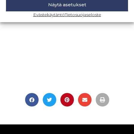
Näytä asetukset
BLOGI-SIVULLE
Evästekäytäntö
Tietosuojaseloste