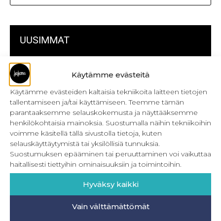
UUSIMMAT
Kulmikas pussukka kaava Särmä
Käytämme evästeitä
Bokserikuminauhan ompelu
Käytämme evästeiden kaltaisia tekniikoita laitteen tietojen
tallentamiseen ja/tai käyttämiseen. Teemme tämän
Metrivetoketjun käyttö
parantaaksemme selauskokemusta ja näyttääksemme
henkilökohtaisia mainoksia. Suostumalla näihin tekniikoihin
Metrivetoketjun lukon pujottaminen
voimme käsitellä tällä sivustolla tietoja, kuten
selauskäyttäytymistä tai yksilöllisiä tunnuksia.
Onnistu joustavien vaatteiden ompelussa
Suostumuksen epääminen tai peruuttaminen voi vaikuttaa
Laakasauman ompelu saumurilla
haitallisesti tiettyihin ominaisuuksiin ja toimintoihin.
Jujunan ompelubingo heinä-joulukuulle
Hyväksy kaikki
Retkeilyhousujen materiaalit ja tarvikkeet
Vain välttämättömät