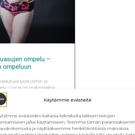
iluasujen ompelu –
an ompeluun
palautuva lycra Uima- ja
lu – Lycra on materiaalina
ttu uima- ja urheiluvaatteissa.
Käytämme evästeitä
ös tanssi- ja luistelupukujen
äitä yhdistää se, että vaatteen ja
napakka, hyvin joustava,
ytämme evästeiden kaltaisia tekniikoita laitteen tietojen
irtyä pois iholta sekä mukavia
llentamiseen ja/tai käyttämiseen. Teemme tämän parantaaksem
 mitä mainion
lauskokemusta ja näyttääksemme henkilökohtaisia mainoksia.
ostumalla näihin tekniikoihin voimme käsitellä tällä sivustolla tieto