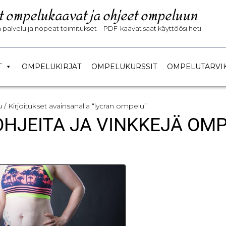
t ompelukaavat ja ohjeet ompeluun
palvelu ja nopeat toimitukset – PDF-kaavat saat käyttöösi heti
T
OMPELUKIRJAT
OMPELUKURSSIT
OMPELUTARVI
u
/ Kirjoitukset avainsanalla “lycran ompelu”
 OHJEITA JA VINKKEJÄ OM