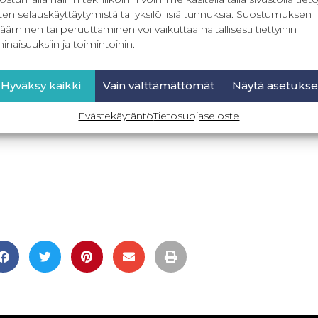
ten selauskäyttäytymistä tai yksilöllisiä tunnuksia. Suostumuksen
ääminen tai peruuttaminen voi vaikuttaa haitallisesti tiettyihin
inaisuuksiin ja toimintoihin.
Hyväksy kaikki
Vain välttämättömät
Näytä asetukse
Evästekäytäntö
Tietosuojaseloste