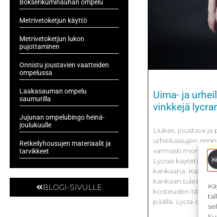
Bokserikuminauhan ompelu
Metrivetoketjun käyttö
Metrivetoketjun lukon
pujottaminen
Onnistu joustavien vaatteiden
ompelussa
Laakasauman ompelu
Uima- ja urhe
saumurilla
vinkkejä lycr
Jujunan ompelubingo heinä-
joulukuulle
Liukas, joustava ja 
urheiluasujen ompe
Retkeilyhousujen materiaalit ja
varmasti monelle tu
tarvikkeet
Lycraa käytetään my
kankaana. Kaikkia n
kankaan tulee olla 
Kä
BLOGI-SIVULLE
kosteuden täytyy si
ta
päällä. Lycra onkin
se
Su