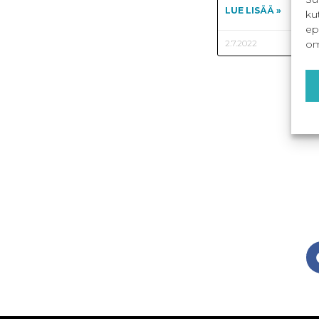
LUE LISÄÄ »
ku
ep
om
2.7.2022