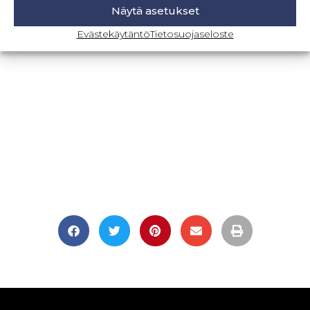
Näytä asetukset
BLOGI-SIVULLE
Evästekäytäntö
Tietosuojaseloste