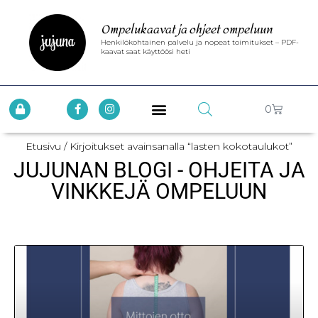
Ompelukaavat ja ohjeet ompeluun
Henkilökohtainen palvelu ja nopeat toimitukset – PDF-
kaavat saat käyttöösi heti
0
Etusivu
/ Kirjoitukset avainsanalla “lasten kokotaulukot”
JUJUNAN BLOGI - OHJEITA JA
VINKKEJÄ OMPELUUN