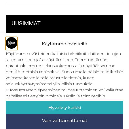
UUSIMMAT
Kulmikas pussukka kaava Särmä
Käytämme evästeitä
Bokserikuminauhan ompelu
Käytämme evästeiden kaltaisia tekniikoita laitteen tietojen
tallentamiseen ja/tai käyttämiseen. Teemme tämän
Metrivetoketjun käyttö
parantaaksemme selauskokemusta ja näyttääksemme
henkilökohtaisia mainoksia. Suostumalla näihin tekniikoihin
Metrivetoketjun lukon pujottaminen
voimme käsitellä tällä sivustolla tietoja, kuten
selauskäyttäytymistä tai yksilöllisiä tunnuksia.
Onnistu joustavien vaatteiden ompelussa
Suostumuksen epääminen tai peruuttaminen voi vaikuttaa
Laakasauman ompelu saumurilla
haitallisesti tiettyihin ominaisuuksiin ja toimintoihin.
Jujunan ompelubingo heinä-joulukuulle
Hyväksy kaikki
Retkeilyhousujen materiaalit ja tarvikkeet
Vain välttämättömät