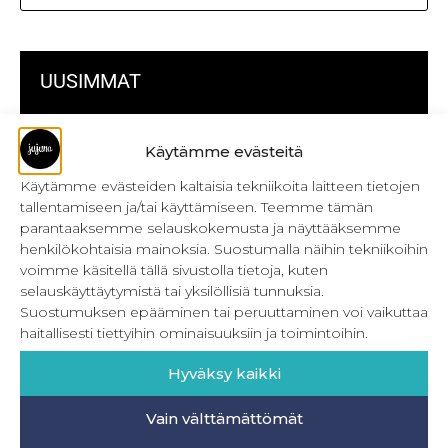
UUSIMMAT
Kulmikas pussukka kaava Särmä
Käytämme evästeitä
Bokserikuminauhan ompelu
Käytämme evästeiden kaltaisia tekniikoita laitteen tietojen
tallentamiseen ja/tai käyttämiseen. Teemme tämän
Metrivetoketjun käyttö
parantaaksemme selauskokemusta ja näyttääksemme
henkilökohtaisia mainoksia. Suostumalla näihin tekniikoihin
Metrivetoketjun lukon pujottaminen
voimme käsitellä tällä sivustolla tietoja, kuten
selauskäyttäytymistä tai yksilöllisiä tunnuksia.
Onnistu joustavien vaatteiden ompelussa
Suostumuksen epääminen tai peruuttaminen voi vaikuttaa
Laakasauman ompelu saumurilla
haitallisesti tiettyihin ominaisuuksiin ja toimintoihin.
Jujunan ompelubingo heinä-joulukuulle
Hyväksy kaikki
Retkeilyhousujen materiaalit ja tarvikkeet
Vain välttämättömät