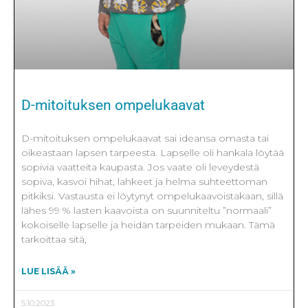
D-mitoituksen ompelukaavat
D-mitoituksen ompelukaavat sai ideansa omasta tai
oikeastaan lapsen tarpeesta. Lapselle oli hankala löytää
sopivia vaatteita kaupasta. Jos vaate oli leveydestä
sopiva, kasvoi hihat, lahkeet ja helma suhteettoman
pitkiksi. Vastausta ei löytynyt ompelukaavoistakaan, sillä
lähes 99 % lasten kaavoista on suunniteltu ”normaali”
kokoiselle lapselle ja heidän tarpeiden mukaan. Tämä
tarkoittaa sitä,
LUE LISÄÄ »
5.10.2023