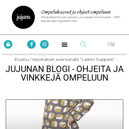
Ompelukaavat ja ohjeet ompeluun
Henkilökohtainen palvelu ja nopeat toimitukset – PDF-
kaavat saat käyttöösi heti
0
Etusivu
/ Kirjoitukset avainsanalla “Lasten hupparit”
JUJUNAN BLOGI - OHJEITA JA
VINKKEJÄ OMPELUUN