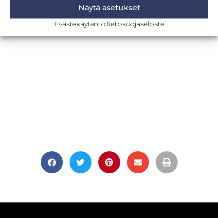
Näytä asetukset
BLOGI-SIVULLE
Evästekäytäntö
Tietosuojaseloste