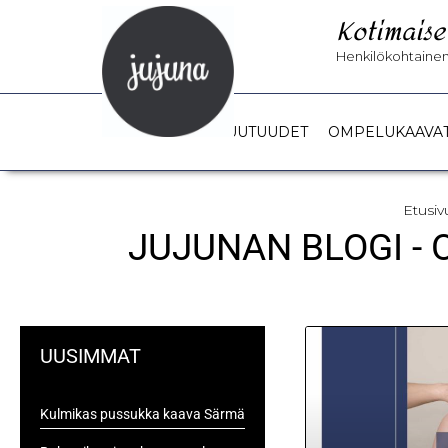
Kotimaise
Henkilökohtainen 
UUTUUDET
OMPELUKAAVA
Etusiv
JUJUNAN BLOGI -
UUSIMMAT
Kulmikas pussukka kaava Särmä