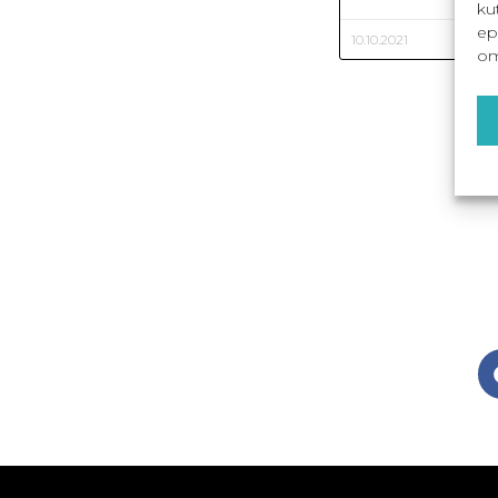
ku
ep
10.10.2021
om