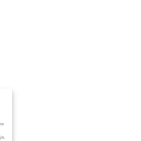
me
ja,