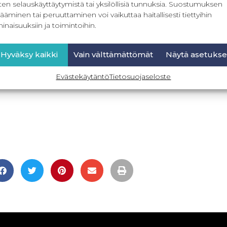
ten selauskäyttäytymistä tai yksilöllisiä tunnuksia. Suostumuksen
ääminen tai peruuttaminen voi vaikuttaa haitallisesti tiettyihin
inaisuuksiin ja toimintoihin.
Hyväksy kaikki
Vain välttämättömät
Näytä asetukse
Evästekäytäntö
Tietosuojaseloste