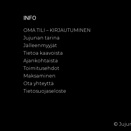
INFO
OMA TILI – KIRJAUTUMINEN
Jujunan tarina
Jälleenmyyjät
Tietoa kaavoista
Ajankohtaista
Toimitusehdot
Maksaminen
Ota yhteyttä
Tietosuojaseloste
© Juju