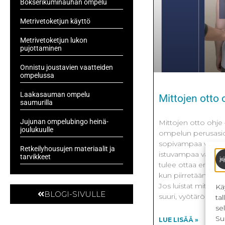
Bokserikuminauhan ompelu
Metrivetoketjun käyttö
Metrivetoketjun lukon
pujottaminen
Onnistu joustavien vaatteiden
ompelussa
Laakasauman ompelu
Mittojen otto 
saumurilla
Jujunan ompelubingo heinä-
Mittojen otto ohje
joulukuulle
ompelun perusasioi
sopivampaa vaatett
Retkeilyhousujen materiaalit ja
istuvampaa vaatet
tarvikkeet
tulee ottaa eri koh
kun piirretään om
Jos luistat mittojen 
Kä
BLOGI-SIVULLE
suuri, vyötärö
ta
se
Su
LUE LISÄÄ »