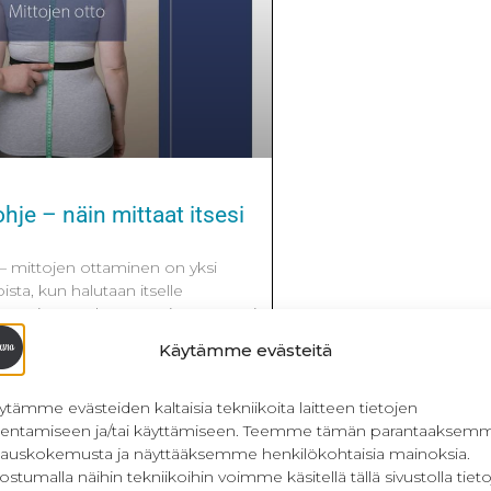
ohje – näin mittaat itsesi
 – mittojen ottaminen on yksi
sta, kun halutaan itselle
a. Mitä vartalonmyötäisempää tai
ta halutaan, sen enemmän mittoja
Käytämme evästeitä
dista. Näitä mittoja käytetään myös
ien mittojen mukaan peruskaavoja.
otosta, vaate voi olla liian pieni tai
ytämme evästeiden kaltaisia tekniikoita laitteen tietojen
llentamiseen ja/tai käyttämiseen. Teemme tämän parantaaksem
lauskokemusta ja näyttääksemme henkilökohtaisia mainoksia.
ostumalla näihin tekniikoihin voimme käsitellä tällä sivustolla tieto