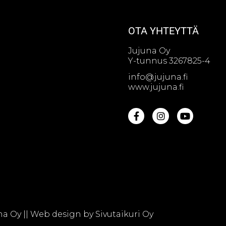
OTA YHTEYTTÄ
Jujuna Oy
Y-tunnus 3267825-4
info@jujuna.fi
www.jujuna.fi
na Oy || Web design by
Sivutaikuri Oy