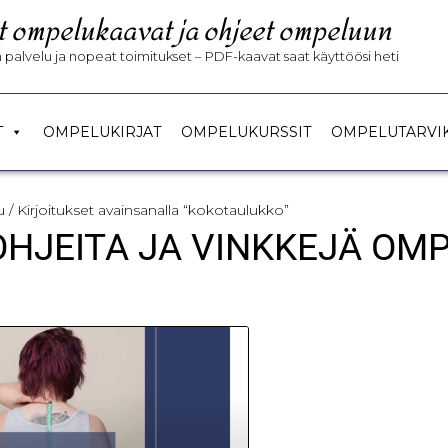
t ompelukaavat ja ohjeet ompeluun
palvelu ja nopeat toimitukset – PDF-kaavat saat käyttöösi heti
T
OMPELUKIRJAT
OMPELUKURSSIT
OMPELUTARVI
u
/ Kirjoitukset avainsanalla “kokotaulukko”
 OHJEITA JA VINKKEJÄ OM