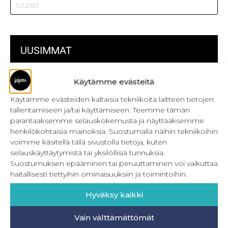
11.3.2023
UUSIMMAT
Kulmikas pussukka kaava Särmä
Käytämme evästeitä
Käytämme evästeiden kaltaisia tekniikoita laitteen tietojen
Bokserikuminauhan ompelu
tallentamiseen ja/tai käyttämiseen. Teemme tämän
Metrivetoketjun käyttö
parantaaksemme selauskokemusta ja näyttääksemme
henkilökohtaisia mainoksia. Suostumalla näihin tekniikoihin
Metrivetoketjun lukon pujottaminen
voimme käsitellä tällä sivustolla tietoja, kuten
selauskäyttäytymistä tai yksilöllisiä tunnuksia.
Onnistu joustavien vaatteiden ompelussa
Suostumuksen epääminen tai peruuttaminen voi vaikuttaa
haitallisesti tiettyihin ominaisuuksiin ja toimintoihin.
Laakasauman ompelu saumurilla
Hyväksy kaikki
Jujunan ompelubingo heinä-joulukuulle
Retkeilyhousujen materiaalit ja tarvikkeet
Vain välttämättömät