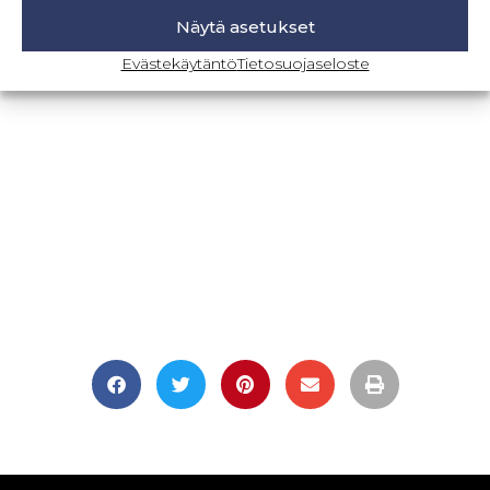
Näytä asetukset
BLOGI-SIVULLE
Evästekäytäntö
Tietosuojaseloste