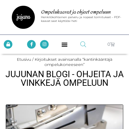
Ompelukaavat ja ohjeet ompeluun
Henkilökohtainen palvelu ja nopeat toimitukset – PDF-
kaavat saat käyttöösi heti
0
Etusivu
/ Kirjoitukset avainsanalla “kantinkääntäjä
ompelukoneeseen”
JUJUNAN BLOGI - OHJEITA JA
VINKKEJÄ OMPELUUN