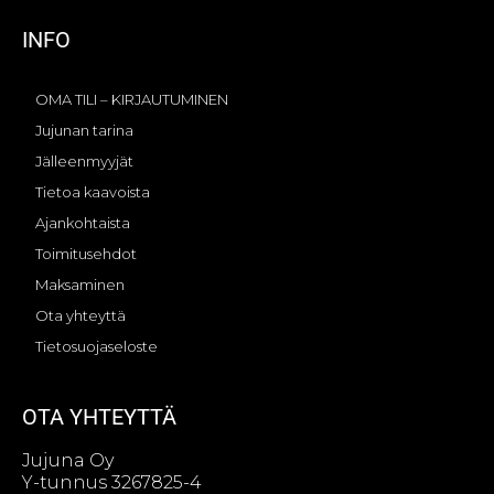
INFO
OMA TILI – KIRJAUTUMINEN
Jujunan tarina
Jälleenmyyjät
Tietoa kaavoista
Ajankohtaista
Toimitusehdot
Maksaminen
Ota yhteyttä
Tietosuojaseloste
OTA YHTEYTTÄ
Jujuna Oy
Y-tunnus 3267825-4