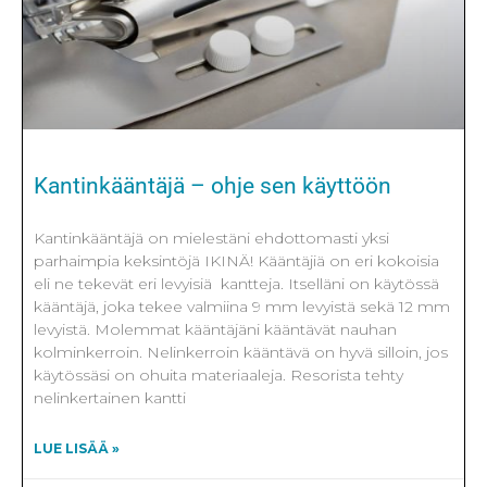
Kantinkääntäjä – ohje sen käyttöön
Kantinkääntäjä on mielestäni ehdottomasti yksi
parhaimpia keksintöjä IKINÄ! Kääntäjiä on eri kokoisia
eli ne tekevät eri levyisiä kantteja. Itselläni on käytössä
kääntäjä, joka tekee valmiina 9 mm levyistä sekä 12 mm
levyistä. Molemmat kääntäjäni kääntävät nauhan
kolminkerroin. Nelinkerroin kääntävä on hyvä silloin, jos
käytössäsi on ohuita materiaaleja. Resorista tehty
nelinkertainen kantti
LUE LISÄÄ »