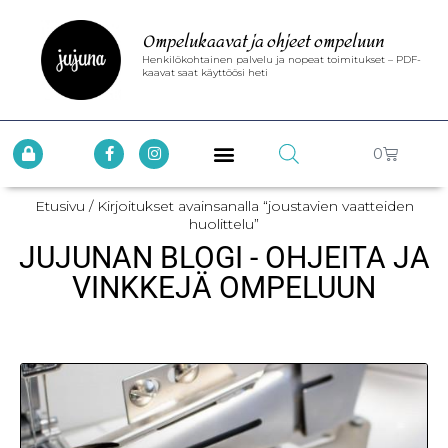
Ompelukaavat ja ohjeet ompeluun
Henkilökohtainen palvelu ja nopeat toimitukset – PDF-
kaavat saat käyttöösi heti
0
Etusivu
/ Kirjoitukset avainsanalla “joustavien vaatteiden
huolittelu”
JUJUNAN BLOGI - OHJEITA JA
VINKKEJÄ OMPELUUN