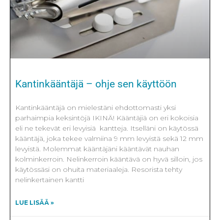
Kantinkääntäjä – ohje sen käyttöön
Kantinkääntäjä on mielestäni ehdottomasti yksi
parhaimpia keksintöjä IKINÄ! Kääntäjiä on eri kokoisia
eli ne tekevät eri levyisiä kantteja. Itselläni on käytössä
kääntäjä, joka tekee valmiina 9 mm levyistä sekä 12 mm
levyistä. Molemmat kääntäjäni kääntävät nauhan
kolminkerroin. Nelinkerroin kääntävä on hyvä silloin, jos
käytössäsi on ohuita materiaaleja. Resorista tehty
nelinkertainen kantti
LUE LISÄÄ »