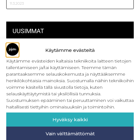
11.3.2023
UUSIMMAT
Kulmikas pussukka kaava Särmä
Käytämme evästeitä
Käytämme evästeiden kaltaisia tekniikoita laitteen tietojen
Bokserikuminauhan ompelu
tallentamiseen ja/tai käyttämiseen. Teemme tämän
Metrivetoketjun käyttö
parantaaksemme selauskokemusta ja näyttääksemme
henkilökohtaisia mainoksia. Suostumalla näihin tekniikoihin
Metrivetoketjun lukon pujottaminen
voimme käsitellä tällä sivustolla tietoja, kuten
selauskäyttäytymistä tai yksilöllisiä tunnuksia.
Onnistu joustavien vaatteiden ompelussa
Suostumuksen epääminen tai peruuttaminen voi vaikuttaa
haitallisesti tiettyihin ominaisuuksiin ja toimintoihin.
Laakasauman ompelu saumurilla
Hyväksy kaikki
Jujunan ompelubingo heinä-joulukuulle
Retkeilyhousujen materiaalit ja tarvikkeet
Vain välttämättömät