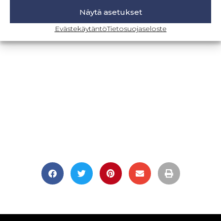
Näytä asetukset
BLOGI-SIVULLE
Evästekäytäntö
Tietosuojaseloste