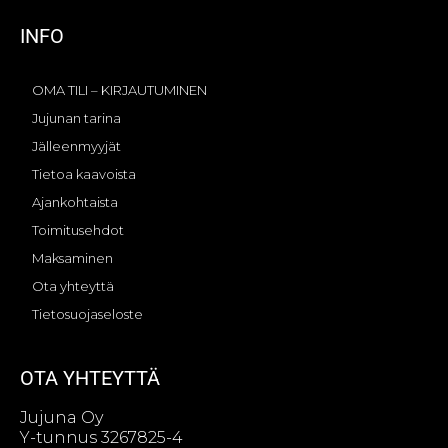
INFO
OMA TILI – KIRJAUTUMINEN
Jujunan tarina
Jälleenmyyjät
Tietoa kaavoista
Ajankohtaista
Toimitusehdot
Maksaminen
Ota yhteyttä
Tietosuojaseloste
OTA YHTEYTTÄ
Jujuna Oy
Y-tunnus 3267825-4