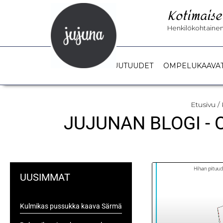
Kotimaise
Henkilökohtainen 
UUTUUDET
OMPELUKAAVA
Etusivu
/ 
JUJUNAN BLOGI -
UUSIMMAT
Kulmikas pussukka kaava Särmä