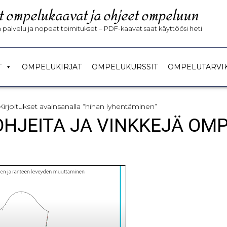
t ompelukaavat ja ohjeet ompeluun
palvelu ja nopeat toimitukset – PDF-kaavat saat käyttöösi heti
T
OMPELUKIRJAT
OMPELUKURSSIT
OMPELUTARVI
Kirjoitukset avainsanalla “hihan lyhentäminen”
 OHJEITA JA VINKKEJÄ OM