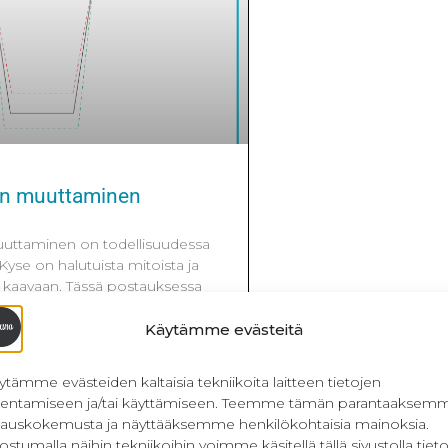
en muuttaminen
uttaminen on todellisuudessa
 Kyse on halutuista mitoista ja
tä kaavaan. Tässä postauksessa
an pituuden saa omaan käteen
 ranteen leveyttä pystyy
Käytämme evästeitä
in lopussa on ohje kuinka omasta
vasta saat muutettua eri pituisia
ytämme evästeiden kaltaisia tekniikoita laitteen tietojen
telut Kaavaan tehtävät muutokset
llentamiseen ja/tai käyttämiseen. Teemme tämän parantaaksem
lauskokemusta ja näyttääksemme henkilökohtaisia mainoksia.
ostumalla näihin tekniikoihin voimme käsitellä tällä sivustolla tieto