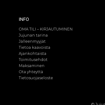
INFO
OMA TILI – KIRJAUTUMINEN
Jujunan tarina
Jälleenmyyjät
Tietoa kaavoista
Ajankohtaista
Toimitusehdot
Maksaminen
Ota yhteyttä
Tietosuojaseloste
© Juju