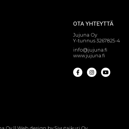
OTA YHTEYTTÄ
Jujuna Oy
Y-tunnus 3267825-4
info@jujuna.fi
www.jujuna.fi
na Oy || Web design by
Sivutaikuri Oy