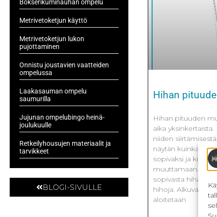
Bokserikuminauhan ompelu
Metrivetoketjun käyttö
Metrivetoketjun lukon
pujottaminen
Onnistu joustavien vaatteiden
ompelussa
Laakasauman ompelu
Hihan pituud
saumurilla
Jujunan ompelubingo heinä-
Hihan pituuden mu
joulukuulle
aika yksinkertaista.
niiden siirtämises
Retkeilyhousujen materiaalit ja
näytän kuinka hih
tarvikkeet
sopivaksi ja kuinka
muuttamaan. Tekst
sopivasta hihan kaa
Kä
BLOGI-SIVULLE
hihoja. Alkuvalmis
ta
aloitetaan
se
Su