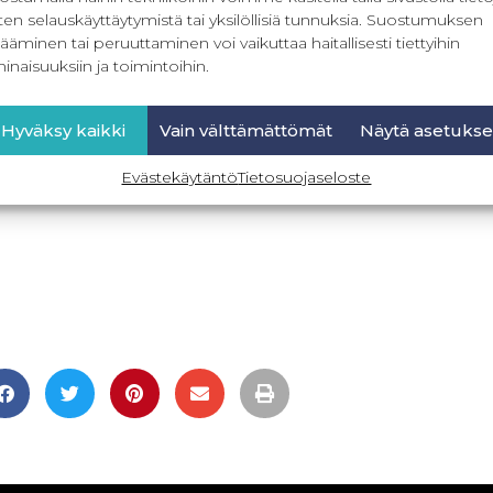
ten selauskäyttäytymistä tai yksilöllisiä tunnuksia. Suostumuksen
ääminen tai peruuttaminen voi vaikuttaa haitallisesti tiettyihin
inaisuuksiin ja toimintoihin.
Hyväksy kaikki
Vain välttämättömät
Näytä asetukse
Evästekäytäntö
Tietosuojaseloste