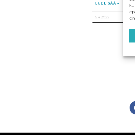
LUE LISÄÄ »
ku
ep
9.4.2022
om