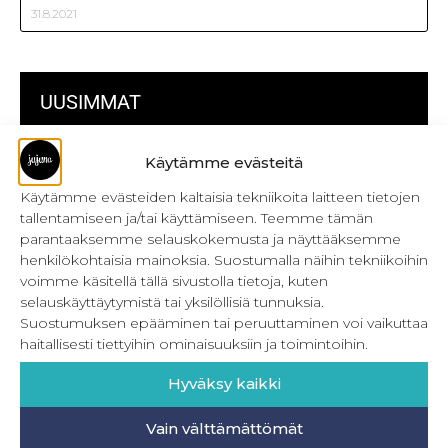
31.8.2021
UUSIMMAT
Kulmikas pussukka kaava Särmä
Käytämme evästeitä
Käytämme evästeiden kaltaisia tekniikoita laitteen tietojen
Bokserikuminauhan ompelu
tallentamiseen ja/tai käyttämiseen. Teemme tämän
Metrivetoketjun käyttö
parantaaksemme selauskokemusta ja näyttääksemme
henkilökohtaisia mainoksia. Suostumalla näihin tekniikoihin
Metrivetoketjun lukon pujottaminen
voimme käsitellä tällä sivustolla tietoja, kuten
selauskäyttäytymistä tai yksilöllisiä tunnuksia.
Onnistu joustavien vaatteiden ompelussa
Suostumuksen epääminen tai peruuttaminen voi vaikuttaa
haitallisesti tiettyihin ominaisuuksiin ja toimintoihin.
Laakasauman ompelu saumurilla
Hyväksy kaikki
Jujunan ompelubingo heinä-joulukuulle
Retkeilyhousujen materiaalit ja tarvikkeet
Vain välttämättömät