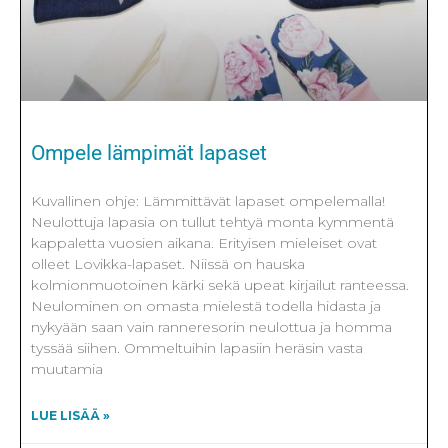
Ompele lämpimät lapaset
Kuvallinen ohje: Lämmittävät lapaset ompelemalla!
Neulottuja lapasia on tullut tehtyä monta kymmentä
kappaletta vuosien aikana. Erityisen mieleiset ovat
olleet Lovikka-lapaset. Niissä on hauska
kolmionmuotoinen kärki sekä upeat kirjailut ranteessa.
Neulominen on omasta mielestä todella hidasta ja
nykyään saan vain ranneresorin neulottua ja homma
tyssää siihen. Ommeltuihin lapasiin heräsin vasta
muutamia
LUE LISÄÄ »