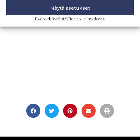
Näytä asetukset
BLOGI-SIVULLE
Evästekäytäntö
Tietosuojaseloste