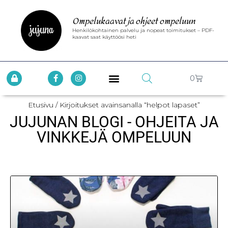
Ompelukaavat ja ohjeet ompeluun
Henkilökohtainen palvelu ja nopeat toimitukset – PDF-
kaavat saat käyttöösi heti
0
Etusivu
/ Kirjoitukset avainsanalla “helpot lapaset”
JUJUNAN BLOGI - OHJEITA JA
VINKKEJÄ OMPELUUN