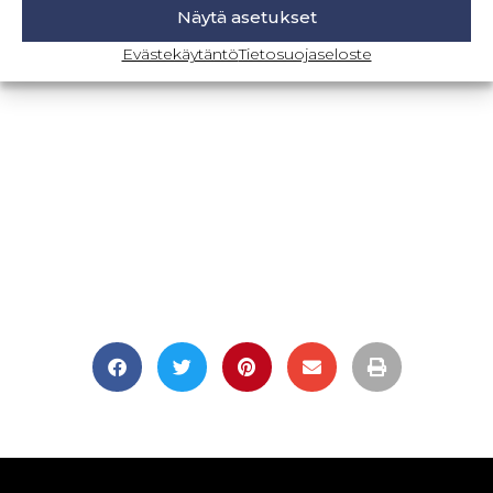
Näytä asetukset
BLOGI-SIVULLE
Evästekäytäntö
Tietosuojaseloste