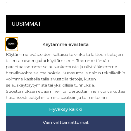
UUSIMMAT
Kulmikas pussukka kaava Särmä
Käytämme evästeitä
Bokserikuminauhan ompelu
Käytämme evästeiden kaltaisia tekniikoita laitteen tietojen
tallentamiseen ja/tai käyttämiseen. Teemme tämän
Metrivetoketjun käyttö
parantaaksemme selauskokemusta ja näyttääksemme
henkilökohtaisia mainoksia. Suostumalla näihin tekniikoihin
Metrivetoketjun lukon pujottaminen
voimme käsitellä tällä sivustolla tietoja, kuten
selauskäyttäytymistä tai yksilöllisiä tunnuksia.
Onnistu joustavien vaatteiden ompelussa
Suostumuksen epääminen tai peruuttaminen voi vaikuttaa
Laakasauman ompelu saumurilla
haitallisesti tiettyihin ominaisuuksiin ja toimintoihin.
Jujunan ompelubingo heinä-joulukuulle
Hyväksy kaikki
Retkeilyhousujen materiaalit ja tarvikkeet
Vain välttämättömät