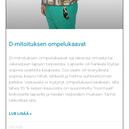
D-mitoituksen ompelukaavat
D-mitoituksen ompelukaavat sai ideansa omasta tai
oikeastaan lapsen tarpeesta. Lapselle oli hankala löytää
sopivia vaatteita kaupasta. Jos vaate oli leveydestä
sopiva, kasvoi hihat, lahkeet ja helma suhteettoman
pitkiksi. Vastausta ei löytynyt ompelukaavoistakaan, sillä
lähes 99 % lasten kaavoista on suunniteltu ”normaali”
kokoiselle lapselle ja heidän tarpeiden mukaan. Tämä
tarkoittaa sitä,
LUE LISÄÄ »
5.10.2023