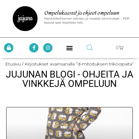
Ompelukaavat ja ohjeet ompeluun
Henkilökohtainen palvelu ja nopeat toimitukset – PDF-
kaavat saat käyttöösi heti
0
Etusivu
/ Kirjoitukset avainsanalla “d-mitoituksen trikoopaita”
JUJUNAN BLOGI - OHJEITA JA
VINKKEJÄ OMPELUUN