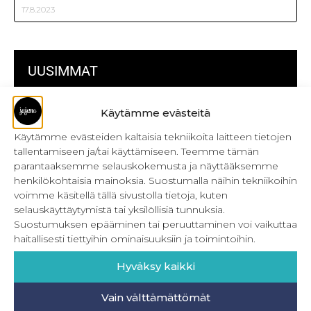
17.8.2023
UUSIMMAT
Kulmikas pussukka kaava Särmä
Käytämme evästeitä
Käytämme evästeiden kaltaisia tekniikoita laitteen tietojen
Bokserikuminauhan ompelu
tallentamiseen ja/tai käyttämiseen. Teemme tämän
Metrivetoketjun käyttö
parantaaksemme selauskokemusta ja näyttääksemme
henkilökohtaisia mainoksia. Suostumalla näihin tekniikoihin
Metrivetoketjun lukon pujottaminen
voimme käsitellä tällä sivustolla tietoja, kuten
selauskäyttäytymistä tai yksilöllisiä tunnuksia.
Onnistu joustavien vaatteiden ompelussa
Suostumuksen epääminen tai peruuttaminen voi vaikuttaa
haitallisesti tiettyihin ominaisuuksiin ja toimintoihin.
Laakasauman ompelu saumurilla
Hyväksy kaikki
Jujunan ompelubingo heinä-joulukuulle
Retkeilyhousujen materiaalit ja tarvikkeet
Vain välttämättömät