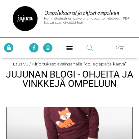
Ompelukaavat ja ohjeet ompeluun
Henkilökohtainen palvelu ja nopeat toimitukset – PDF-
kaavat saat käyttöösi heti
0
Etusivu
/ Kirjoitukset avainsanalla “collegepaita kaava”
JUJUNAN BLOGI - OHJEITA JA
VINKKEJÄ OMPELUUN