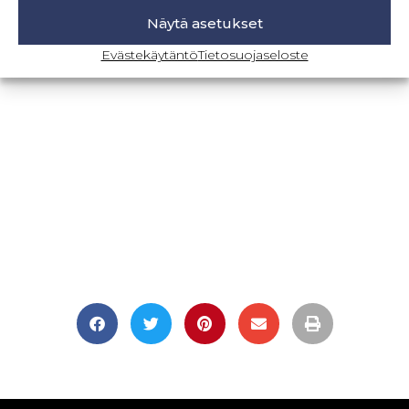
Näytä asetukset
BLOGI-SIVULLE
Evästekäytäntö
Tietosuojaseloste