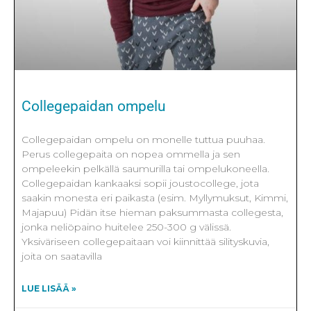
Collegepaidan ompelu
Collegepaidan ompelu on monelle tuttua puuhaa.
Perus collegepaita on nopea ommella ja sen
ompeleekin pelkällä saumurilla tai ompelukoneella.
Collegepaidan kankaaksi sopii joustocollege, jota
saakin monesta eri paikasta (esim. Myllymuksut, Kimmi,
Majapuu) Pidän itse hieman paksummasta collegesta,
jonka neliöpaino huitelee 250-300 g välissä.
Yksiväriseen collegepaitaan voi kiinnittää silityskuvia,
joita on saatavilla
LUE LISÄÄ »