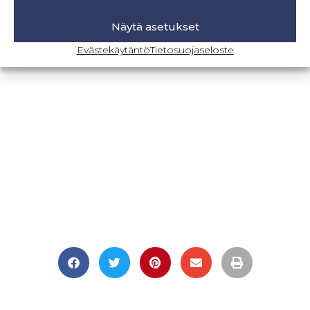
Retkeilyhousujen materiaalit ja tarvikkeet
Näytä asetukset
Evästekäytäntö
Tietosuojaseloste
BLOGI-SIVULLE