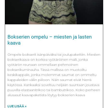
Bokserien ompelu – miesten ja lasten
kaava
Ompele bokserit isänpäiväksi tai joulupakettiin. Miesten
bokserikaava on korkea vyötäröinen malli, jonka
vyötärön reunaan ommellaan pehmoinen
bokserikuminauha. Tässä mallissa on muotoiltu
keskikappale, jonka molemmat saumat on ommeltu
kappaleiden väliin piiloon. Näin saumat eivät hierrä
käytössä. Kankaaksi soveltuu neljään suuntaan joustava
puuvilla-elastaanitrikoo tai bambutrikoo. Koko perheen
alusasut kaavapaketista löytyy bokserien kaava
LUE LISÄÄ »