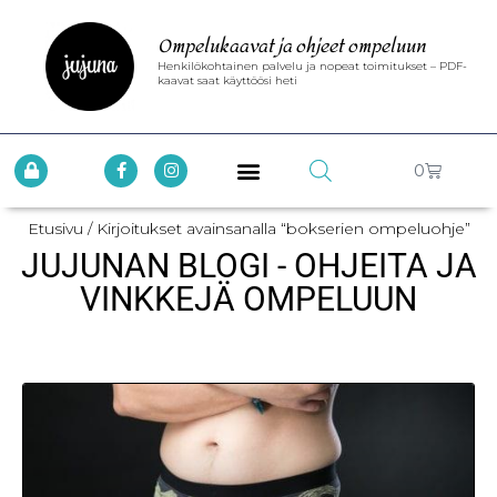
Ompelukaavat ja ohjeet ompeluun
Henkilökohtainen palvelu ja nopeat toimitukset – PDF-
kaavat saat käyttöösi heti
0
Etusivu
/ Kirjoitukset avainsanalla “bokserien ompeluohje”
JUJUNAN BLOGI - OHJEITA JA
VINKKEJÄ OMPELUUN