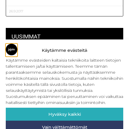
26.9.2017
UUSIMMAT
Käytämme evästeitä
Kulmikas pussukka kaava Särmä
Käytämme evästeiden kaltaisia tekniikoita laitteen tietojen
Bokserikuminauhan ompelu
tallentamiseen ja/tai käyttämiseen. Teemme tämän
parantaaksemme selauskokemusta ja näyttääksemme
Metrivetoketjun käyttö
henkilökohtaisia mainoksia. Suostumalla näihin tekniikoihin
voimme käsitellä tällä sivustolla tietoja, kuten
Metrivetoketjun lukon pujottaminen
selauskäyttäytymistä tai yksilöllisiä tunnuksia.
Suostumuksen epääminen tai peruuttaminen voi vaikuttaa
Onnistu joustavien vaatteiden ompelussa
haitallisesti tiettyihin ominaisuuksiin ja toimintoihin.
Laakasauman ompelu saumurilla
Hyväksy kaikki
Jujunan ompelubingo heinä-joulukuulle
Vain välttämättömät