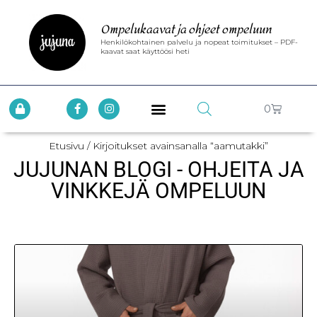
Ompelukaavat ja ohjeet ompeluun
Henkilökohtainen palvelu ja nopeat toimitukset – PDF-
kaavat saat käyttöösi heti
0
Etusivu
/ Kirjoitukset avainsanalla “aamutakki”
JUJUNAN BLOGI - OHJEITA JA
VINKKEJÄ OMPELUUN