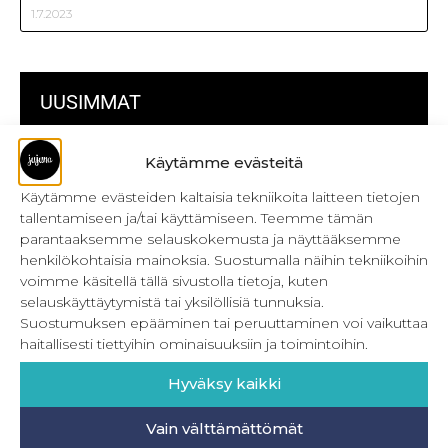
1.7.2023
UUSIMMAT
Kulmikas pussukka kaava Särmä
Käytämme evästeitä
Käytämme evästeiden kaltaisia tekniikoita laitteen tietojen
Bokserikuminauhan ompelu
tallentamiseen ja/tai käyttämiseen. Teemme tämän
Metrivetoketjun käyttö
parantaaksemme selauskokemusta ja näyttääksemme
henkilökohtaisia mainoksia. Suostumalla näihin tekniikoihin
Metrivetoketjun lukon pujottaminen
voimme käsitellä tällä sivustolla tietoja, kuten
selauskäyttäytymistä tai yksilöllisiä tunnuksia.
Onnistu joustavien vaatteiden ompelussa
Suostumuksen epääminen tai peruuttaminen voi vaikuttaa
haitallisesti tiettyihin ominaisuuksiin ja toimintoihin.
Laakasauman ompelu saumurilla
Hyväksy kaikki
Jujunan ompelubingo heinä-joulukuulle
Retkeilyhousujen materiaalit ja tarvikkeet
Vain välttämättömät