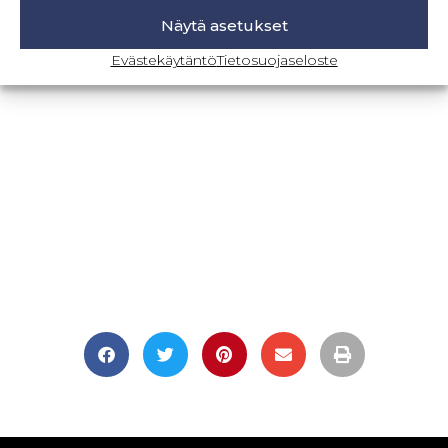
Näytä asetukset
BLOGI-SIVULLE
Evästekäytäntö
Tietosuojaseloste