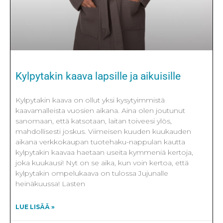
Kylpytakin kaava lapsille ja aikuisille
Kylpytakin kaava on ollut yksi kysytyimmistä
kaavamalleista vuosien aikana. Aina olen joutunut
sanomaan, että katsotaan, laitan toiveesi ylös,
mahdollisesti joskus. Viimeisen kuuden kuukauden
aikana verkkokaupan tuotehaku-nappulan kautta
kylpytakin kaavaa haetaan useita kymmeniä kertoja,
joka kuukausi! Nyt on se aika, kun voin kertoa, että
kylpytakin ompelukaava on tulossa Jujunalle
heinäkuussa! Lasten
LUE LISÄÄ »