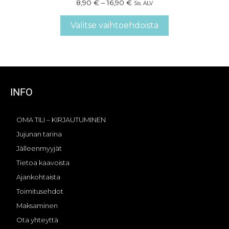
8,90
€
–
16,90
€
Sis. ALV
Valitse vaihtoehdoista
INFO
OMA TILI – KIRJAUTUMINEN
Jujunan tarina
Jälleenmyyjät
Tietoa kaavoista
Ajankohtaista
Toimitusehdot
Maksaminen
Ota yhteyttä