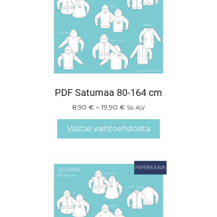
PDF Satumaa 80-164 cm
8,90
€
–
19,90
€
Sis. ALV
Valitse vaihtoehdoista