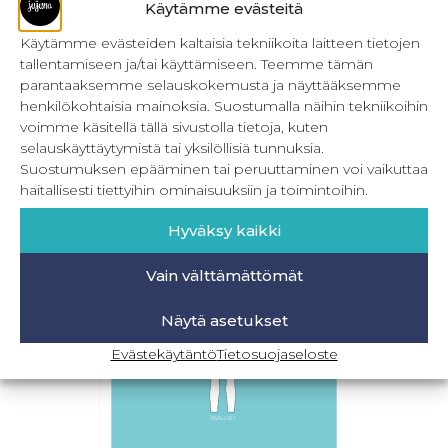
Käytämme evästeitä
Käytämme evästeiden kaltaisia tekniikoita laitteen tietojen
tallentamiseen ja/tai käyttämiseen. Teemme tämän
Naisten pomppu legginsit 32-56
parantaaksemme selauskokemusta ja näyttääksemme
henkilökohtaisia mainoksia. Suostumalla näihin tekniikoihin
16,90
€
Sis. ALV
voimme käsitellä tällä sivustolla tietoja, kuten
selauskäyttäytymistä tai yksilöllisiä tunnuksia.
Lisää ostoskoriin
Suostumuksen epääminen tai peruuttaminen voi vaikuttaa
haitallisesti tiettyihin ominaisuuksiin ja toimintoihin.
Hyväksy kaikki
Vain välttämättömät
Näytä asetukset
Evästekäytäntö
Tietosuojaseloste