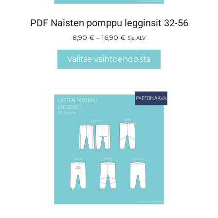
PDF Naisten pomppu legginsit 32-56
8,90
€
–
16,90
€
Sis. ALV
Valitse vaihtoehdoista