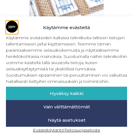
Käytämme evästeitä
Käytämme evästeiden kaltaisia tekniikoita laitteen tietojen
tallentamiseen ja/tai käyttämiseen. Teemme tämän
Schmetz Jersey-neula 130 / 705 H-SUK
parantaaksemme selauskokemusta ja näyttääksemme
5,90
€
Sis. ALV
henkilökohtaisia mainoksia. Suostumalla näihin tekniikoihin
voimme käsitellä tällä sivustolla tietoja, kuten
Valitse vaihtoehdoista
selauskäyttäytymistä tai yksilöllisiä tunnuksia.
Suostumuksen epääminen tai peruuttaminen voi vaikuttaa
haitallisesti tiettyihin ominaisuuksiin ja toimintoihin.
Hyväksy kaikki
Vain välttämättömät
Näytä asetukset
Evästekäytäntö
Tietosuojaseloste