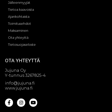
Jälleenmyyjät
Tietoa kaavoista
Ajankohtaista
Toimitusehdot
Maksaminen
Ota yhteyttä
Tietosuojaseloste
OTA YHTEYTTÄ
Jujuna Oy
Y-tunnus 3267825-4
info@jujuna.fi
www.jujuna.fi