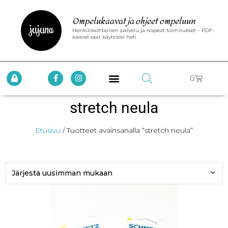
Ompelukaavat ja ohjeet ompeluun
Henkilökohtainen palvelu ja nopeat toimitukset – PDF-
kaavat saat käyttöösi heti
0
stretch neula
Etusivu
/ Tuotteet avainsanalla “stretch neula”