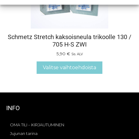
Schmetz Stretch kaksoisneula trikoolle 130 /
705 H-S ZWI
5,90
€
Sis. ALV
Valitse vaihtoehdoista
INFO
OMA TILI – KIRJAUTUMINEN
Jujunan tarina