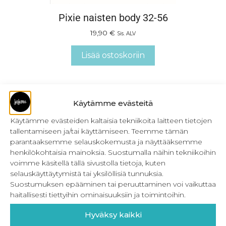
Pixie naisten body 32-56
19,90
€
Sis. ALV
Lisää ostoskoriin
Käytämme evästeitä
Käytämme evästeiden kaltaisia tekniikoita laitteen tietojen
tallentamiseen ja/tai käyttämiseen. Teemme tämän
parantaaksemme selauskokemusta ja näyttääksemme
henkilökohtaisia mainoksia. Suostumalla näihin tekniikoihin
voimme käsitellä tällä sivustolla tietoja, kuten
selauskäyttäytymistä tai yksilöllisiä tunnuksia.
Suostumuksen epääminen tai peruuttaminen voi vaikuttaa
haitallisesti tiettyihin ominaisuuksiin ja toimintoihin.
Hyväksy kaikki
PDF Pixie naisten body 32-56