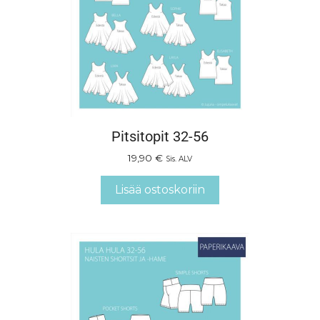
Pitsitopit 32-56
19,90
€
Sis. ALV
Lisää ostoskoriin