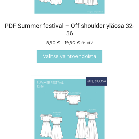
PDF Summer festival – Off shoulder yläosa 32-
56
8,90
€
–
19,90
€
Sis. ALV
Valitse vaihtoehdoista