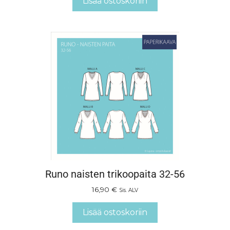
Lisää ostoskoriin
Runo naisten trikoopaita 32-56
16,90
€
Sis. ALV
Lisää ostoskoriin