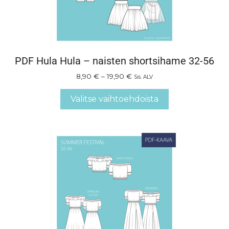
PDF Hula Hula – naisten shortsihame 32-56
8,90
€
–
19,90
€
Sis. ALV
Valitse vaihtoehdoista