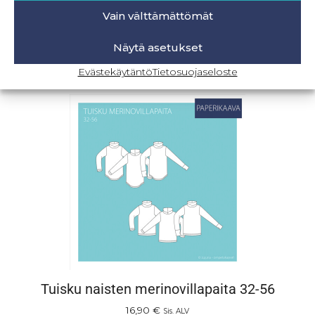
Vain välttämättömät
16,90
€
Sis. ALV
Näytä asetukset
Lisää ostoskoriin
Evästekäytäntö
Tietosuojaseloste
Tuisku naisten merinovillapaita 32-56
16,90
€
Sis. ALV