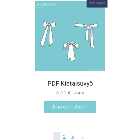
PDF Kietaisuvyö
0,00
€
Sis. ALV
Lisää ostoskoriin
1
2
3
→