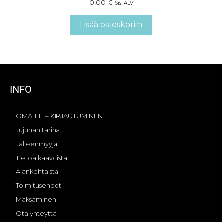
0,00
€
Sis. ALV
Lisää ostoskoriin
INFO
OMA TILI – KIRJAUTUMINEN
Jujunan tarina
Jälleenmyyjät
Tietoa kaavoista
Ajankohtaista
Toimitusehdot
Maksaminen
Ota yhteyttä