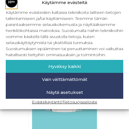
Käytämme evästeitä
Käytämme evästeiden kaltaisia tekniikoita laitteen tietojen
tallentamiseen ja/tai käyttämiseen. Teemme tämän
Round Flowers pyöreä laukku
parantaaksemme selauskokemusta ja näyttääksemme
henkilökohtaisia mainoksia. Suostumalla näihin tekniikoihin
7,90
€
Sis. ALV
voimme käsitellä tällä sivustolla tietoja, kuten
selauskäyttäytymistä tai yksilöllisiä tunnuksia.
Lisää ostoskoriin
Suostumuksen epääminen tai peruuttaminen voi vaikuttaa
haitallisesti tiettyihin ominaisuuksiin ja toimintoihin.
Hyväksy kaikki
Vain välttämättömät
Näytä asetukset
Evästekäytäntö
Tietosuojaseloste