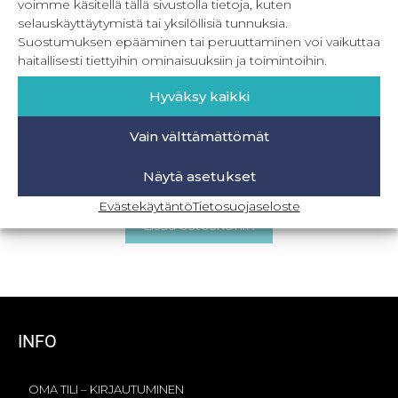
voimme käsitellä tällä sivustolla tietoja, kuten
selauskäyttäytymistä tai yksilöllisiä tunnuksia.
Suostumuksen epääminen tai peruuttaminen voi vaikuttaa
haitallisesti tiettyihin ominaisuuksiin ja toimintoihin.
Hyväksy kaikki
Vain välttämättömät
PDF Hidden treasure 80-164 cm
Näytä asetukset
8,90
€
Sis. ALV
Evästekäytäntö
Tietosuojaseloste
Lisää ostoskoriin
INFO
OMA TILI – KIRJAUTUMINEN