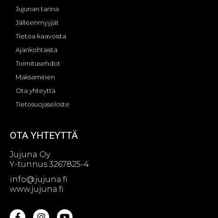
Jujunan tarina
Jälleenmyyjät
Tietoa kaavoista
Ajankohtaista
Toimitusehdot
Maksaminen
Ota yhteyttä
Tietosuojaseloste
OTA YHTEYTTÄ
Jujuna Oy
Y-tunnus 3267825-4
info@jujuna.fi
www.jujuna.fi