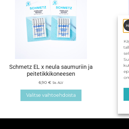
Kä
ta
se
Su
ku
Schmetz EL x neula saumuriin ja
ep
peitetikkikoneesen
om
6,90
€
Sis. ALV
Valitse vaihtoehdoista