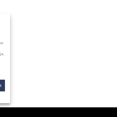
me
ja,
t