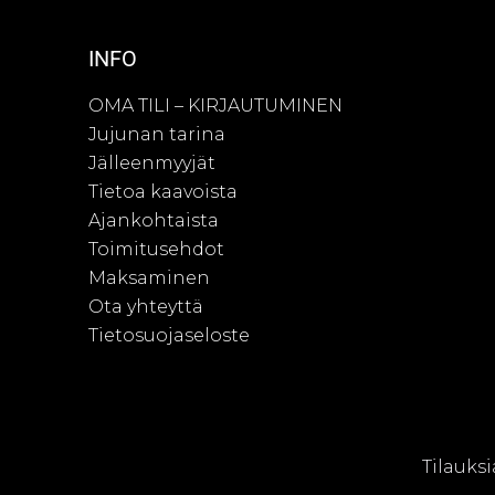
INFO
OMA TILI – KIRJAUTUMINEN
Jujunan tarina
Jälleenmyyjät
Tietoa kaavoista
Ajankohtaista
Toimitusehdot
Maksaminen
Ota yhteyttä
Tietosuojaseloste
© Juju
Tilauksi