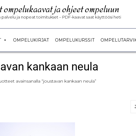
t ompelukaavat ja ohjeet ompeluun
palvelu ja nopeat toimitukset – PDF-kaavat saat käyttöösi heti
T
OMPELUKIRJAT
OMPELUKURSSIT
OMPELUTARVI
tavan kankaan neula
uotteet avainsanalla “joustavan kankaan neula”