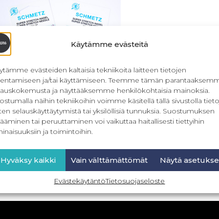
Käytämme evästeitä
ytämme evästeiden kaltaisia tekniikoita laitteen tietojen
llentamiseen ja/tai käyttämiseen. Teemme tämän parantaaksem
lauskokemusta ja näyttääksemme henkilökohtaisia mainoksia.
ostumalla näihin tekniikoihin voimme käsitellä tällä sivustolla tieto
ten selauskäyttäytymistä tai yksilöllisiä tunnuksia. Suostumuksen
Schmetz Super Stretch-neula
ääminen tai peruuttaminen voi vaikuttaa haitallisesti tiettyihin
trikoolle HA X 1SP
inaisuuksiin ja toimintoihin.
5,90
€
Sis. ALV
Hyväksy kaikki
Vain välttämättömät
Näytä asetukse
Valitse vaihtoehdoista
Evästekäytäntö
Tietosuojaseloste