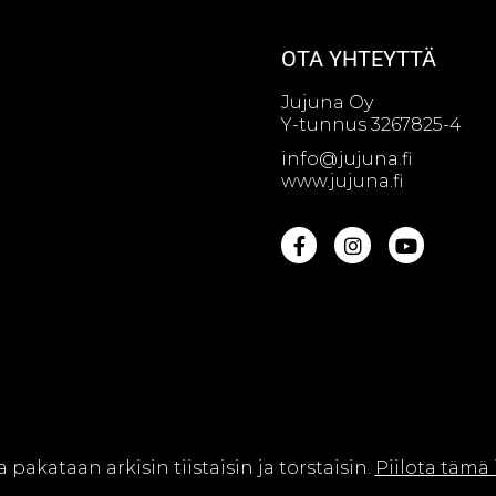
OTA YHTEYTTÄ
Jujuna Oy
Y-tunnus 3267825-4
info@jujuna.fi
www.jujuna.fi
na Oy || Web design by
Sivutaikuri Oy
a pakataan arkisin tiistaisin ja torstaisin.
Piilota tämä 