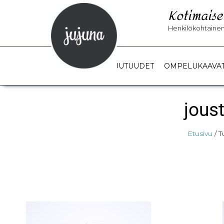
Kotimaise
Henkilökohtainen 
UUTUUDET
OMPELUKAAVA
jous
Etusivu
/ T