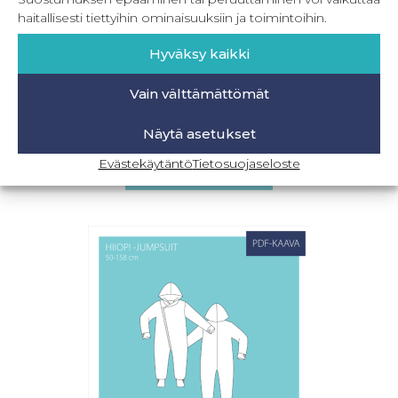
haitallisesti tiettyihin ominaisuuksiin ja toimintoihin.
Hyväksy kaikki
Vain välttämättömät
Hiiop! -jumpsuit 50-158 cm
Näytä asetukset
16,90
€
Sis. ALV
Evästekäytäntö
Tietosuojaseloste
Lisää ostoskoriin