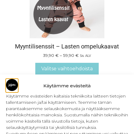
Myyntilisenssit – Lasten ompelukaavat
39,90
€
–
59,90
€
Sis. ALV
Valitse vaihtoehdoista
Käytämme evästeitä
Käytämme evästeiden kaltaisia tekniikoita laitteen tietojen
tallentamiseen ja/tai käyttämiseen. Teemme tämän
parantaaksemme selauskokemusta ja näyttääksemme
henkilökohtaisia mainoksia. Suostumalla näihin tekniikoihin
voimme käsitellä tällä sivustolla tietoja, kuten
selauskäyttäytymistä tai yksilöllisiä tunnuksia.
Suostumuksen epääminen tai peruuttaminen voi vaikuttaa