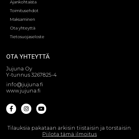
Ajankohtaista
Toimitusehdot
Maksaminen
Ota yhteyttä
Tietosuojaseloste
OTA YHTEYTTÄ
Jujuna Oy
Y-tunnus 3267825-4
info@jujuna.fi
www.jujuna.fi
Tilauksia pakataan arkisin tiistaisin ja torstaisin.
© Jujuna Oy || Web design by
Sivutaikuri Oy
Piilota tämä ilmoitus