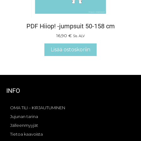
PDF Hiiop! -jumpsuit 50-158 cm
16,90
€
Sis. ALV
Lisää ostoskoriin
INFO
OMA TILI – KIRJAUTUMINEN
Jujunan tarina
Jälleenmyyjät
Tietoa kaavoista