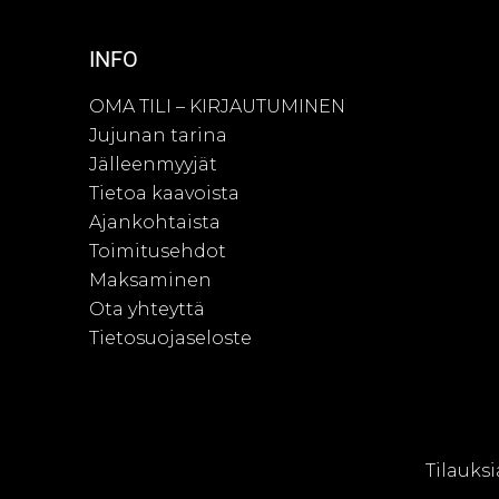
INFO
OMA TILI – KIRJAUTUMINEN
Jujunan tarina
Jälleenmyyjät
Tietoa kaavoista
Ajankohtaista
Toimitusehdot
Maksaminen
Ota yhteyttä
Tietosuojaseloste
© Juju
Tilauksi