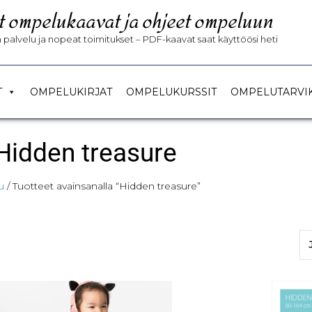
t ompelukaavat ja ohjeet ompeluun
palvelu ja nopeat toimitukset – PDF-kaavat saat käyttöösi heti
T
OMPELUKIRJAT
OMPELUKURSSIT
OMPELUTARVI
Hidden treasure
u
/ Tuotteet avainsanalla “Hidden treasure”