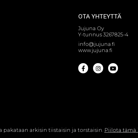
OTA YHTEYTTÄ
Jujuna Oy
Y-tunnus 3267825-4
info@jujuna.fi
www.jujuna.fi
na Oy || Web design by
Sivutaikuri Oy
a pakataan arkisin tiistaisin ja torstaisin.
Piilota tämä 