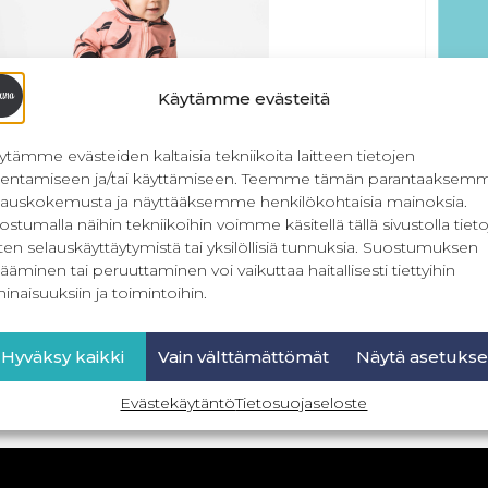
Käytämme evästeitä
ytämme evästeiden kaltaisia tekniikoita laitteen tietojen
llentamiseen ja/tai käyttämiseen. Teemme tämän parantaaksem
lauskokemusta ja näyttääksemme henkilökohtaisia mainoksia.
ostumalla näihin tekniikoihin voimme käsitellä tällä sivustolla tieto
ten selauskäyttäytymistä tai yksilöllisiä tunnuksia. Suostumuksen
Myyntilisenssit – Lasten
PDF Hid
ääminen tai peruuttaminen voi vaikuttaa haitallisesti tiettyihin
ompelukaavat
inaisuuksiin ja toimintoihin.
39,90
€
–
59,90
€
Sis. ALV
Hyväksy kaikki
Vain välttämättömät
Näytä asetukse
Valitse vaihtoehdoista
Evästekäytäntö
Tietosuojaseloste