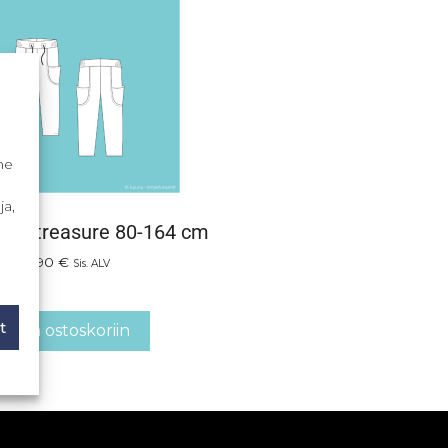
me
ja,
den treasure 80-164 cm
8,90
€
Sis. ALV
t
Lisää ostoskoriin