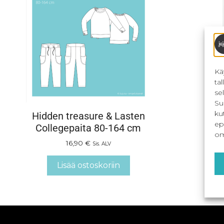
Kä
ta
se
Su
ku
Hidden treasure & Lasten
ep
Collegepaita 80-164 cm
om
16,90
€
Sis. ALV
Lisää ostoskoriin