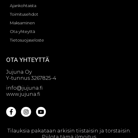
Ajankohtaista
Toimitusehdot
Maksaminen
Ota yhteyttä
Tietosuojaseloste
OTA YHTEYTTÄ
Jujuna Oy
Y-tunnus 3267825-4
info@jujuna.fi
www.jujuna.fi
Tilauksia pakataan arkisin tiistaisin ja torstaisin.
© Jujuna Oy || Web design by
Sivutaikuri Oy
Piilota tämä ilmoitus