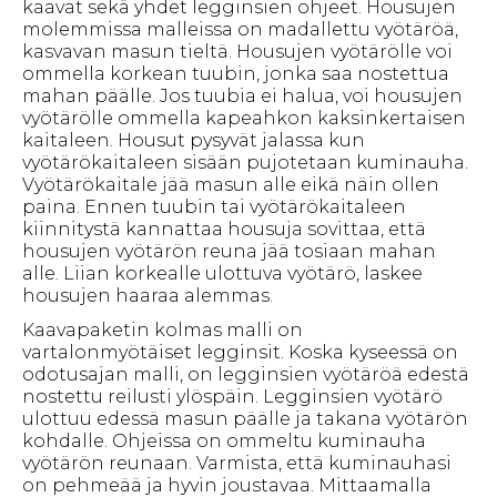
kaavat sekä yhdet legginsien ohjeet. Housujen
molemmissa malleissa on madallettu vyötäröä,
kasvavan masun tieltä. Housujen vyötärölle voi
ommella korkean tuubin, jonka saa nostettua
mahan päälle. Jos tuubia ei halua, voi housujen
vyötärölle ommella kapeahkon kaksinkertaisen
kaitaleen. Housut pysyvät jalassa kun
vyötärökaitaleen sisään pujotetaan kuminauha.
Vyötärökaitale jää masun alle eikä näin ollen
paina. Ennen tuubin tai vyötärökaitaleen
kiinnitystä kannattaa housuja sovittaa, että
housujen vyötärön reuna jää tosiaan mahan
alle. Liian korkealle ulottuva vyötärö, laskee
housujen haaraa alemmas.
Kaavapaketin kolmas malli on
vartalonmyötäiset legginsit. Koska kyseessä on
odotusajan malli, on legginsien vyötäröä edestä
nostettu reilusti ylöspäin. Legginsien vyötärö
ulottuu edessä masun päälle ja takana vyötärön
kohdalle. Ohjeissa on ommeltu kuminauha
vyötärön reunaan. Varmista, että kuminauhasi
on pehmeää ja hyvin joustavaa. Mittaamalla