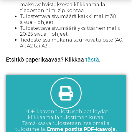
maksuvahvistuksesta klikkaamalla
tiedoston nimi.zip kohtaa.
Tulostettava sivumäärä kaikki mallit: 30
sivua + ohjeet.
Tulostettava sivumäärä yksittäinen malli:
20-25 sivua + ohjeet.
Tiedostoissa mukana suurkuvatuloste (A0,
A1, A2 tai A3).
Etsitkö paperikaavaa? Klikkaa
tästä
.
PDF-kaavan tulostusohjeet löydät
klikkaamalla tulostimen kuvaa.
Tämä kaava tulostetaan itse omalla
tulostimella.
Emme postita PDF-kaavoja.