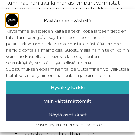
kuminauhan avulla mahasi ympäri, varmistat
että se on napakka mutta ei liian tiukka. Tässä
mallissa on huomioitu reisien ja pohkeiden
Käytämme evästeitä
muodot.
Housujen kaavat soveltuu ensisijaisesti
Käytämme evästeiden kaltaisia tekniikoita laitteen tietojen
joustavalle collegelle. Housujen tuubiosan voi
tallentamiseen ja/tai käyttämiseen. Teemme tämän
ommella myös napakasta puuvilla-
parantaaksemme selauskokemusta ja näyttääksemme
elastaanitrikoosta. Legginsit on suunniteltu
henkilökohtaisia mainoksia. Suostumalla näihin tekniikoihin
joustavalle puuvilla-elastaanitrikoolle.
voimme käsitellä tällä sivustolla tietoja, kuten
Kaavapaketista löydät naisten koot 32-56. Kaavat
selauskäyttäytymistä tai yksilöllisiä tunnuksia.
on sarjottu naisten C-mittataulukkoa käyttäen.
Suostumuksen epääminen tai peruuttaminen voi vaikuttaa
haitallisesti tiettyihin ominaisuuksiin ja toimintoihin.
PDF-kaava – info
Tulostetaan itse, omalla
Hyväksy kaikki
tulostimella usealle A4-kokoiselle
paperille. Kaavat ovat musta-valkoiset,
Vain välttämättömät
joten et tarvitse väritulostinta.
Kaavat kootaan teipin avulla isoksi kaava-
Näytä asetukset
arkiksi.
Mukana kirjalliset ompeluohjeet sekä
Evästekäytäntö
Tietosuojaseloste
PDF-kaavan kasausohje.
Tiedoston saat ladattua tilaus- ja