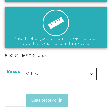
Kuvalliset ohjeet omien mittojen ottoon
löydät klikkaamalla mitan kuvaa.
8,90
€
–
16,90
€
Sis. ALV
Kaava
Lisää ostoskoriin