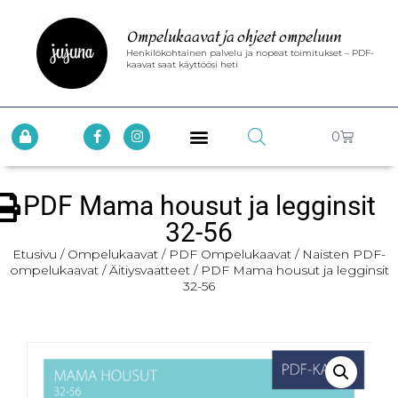
Ompelukaavat ja ohjeet ompeluun
Henkilökohtainen palvelu ja nopeat toimitukset – PDF-
kaavat saat käyttöösi heti
0
PDF Mama housut ja legginsit
32-56
Etusivu
/
Ompelukaavat
/
PDF Ompelukaavat
/
Naisten PDF-
ompelukaavat
/
Äitiysvaatteet
/ PDF Mama housut ja legginsit
32-56