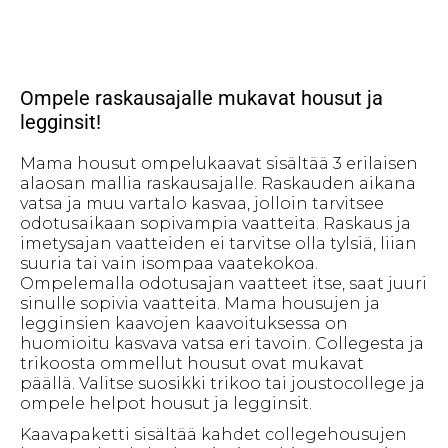
Ompele raskausajalle mukavat housut ja
legginsit!
Mama housut ompelukaavat sisältää 3 erilaisen
alaosan mallia raskausajalle. Raskauden aikana
vatsa ja muu vartalo kasvaa, jolloin tarvitsee
odotusaikaan sopivampia vaatteita. Raskaus ja
imetysajan vaatteiden ei tarvitse olla tylsiä, liian
suuria tai vain isompaa vaatekokoa.
Ompelemalla odotusajan vaatteet itse, saat juuri
sinulle sopivia vaatteita. Mama housujen ja
legginsien kaavojen kaavoituksessa on
huomioitu kasvava vatsa eri tavoin. Collegesta ja
trikoosta ommellut housut ovat mukavat
päällä. Valitse suosikki trikoo tai joustocollege ja
ompele helpot housut ja legginsit.
Kaavapaketti sisältää kahdet collegehousujen