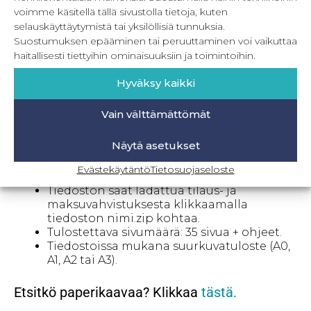
kaavoista löytyy 44-66. Kokotaulukon löydät
voimme käsitellä tällä sivustolla tietoja, kuten
tuotesivulta. Mallikohtaisen kankaan menekin
selauskäyttäytymistä tai yksilöllisiä tunnuksia.
löydät kun klikkaat mallin nimeä.
Suostumuksen epääminen tai peruuttaminen voi vaikuttaa
haitallisesti tiettyihin ominaisuuksiin ja toimintoihin.
PDF-kaava – info
Tulostetaan itse, omalla
Hyväksy kaikki
tulostimella usealle A4-kokoiselle
paperille. Kaavat ovat musta-valkoiset,
Vain välttämättömät
joten et tarvitse väritulostinta.
Kaavat kootaan teipin avulla isoksi kaava-
Näytä asetukset
arkiksi.
Mukana kirjalliset ompeluohjeet sekä
Evästekäytäntö
Tietosuojaseloste
PDF-kaavan kasausohje.
Tiedoston saat ladattua tilaus- ja
maksuvahvistuksesta klikkaamalla
tiedoston nimi.zip kohtaa.
Tulostettava sivumäärä: 35 sivua + ohjeet.
Tiedostoissa mukana suurkuvatuloste (A0,
A1, A2 tai A3).
Etsitkö paperikaavaa? Klikkaa
tästä.