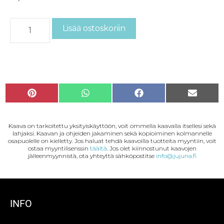
Lisää ostoskoriin
P
W
F
S
i
h
a
ä
n
a
c
h
Kaava on tarkoitettu yksityiskäyttöön, voit ommella kaavalla itsellesi sekä
t
t
e
k
lahjaksi. Kaavan ja ohjeiden jakaminen sekä kopioiminen kolmannelle
e
s
b
ö
osapuolelle on kielletty. Jos haluat tehdä kaavoilla tuotteita myyntiin, voit
r
A
o
p
ostaa myyntilisenssin
täältä
. Jos olet kiinnostunut kaavojen
jälleenmyynnistä, ota yhteyttä sähköpostitse
info@jujuna.fi
e
p
o
o
s
p
k
s
t
t
i
INFO