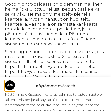
Good night t-paidassa on pidemmän mallinen
helma, joka ulottuu reilusti pepun päälle eikä
selkä vilku. Helma on viimeistelty pienellä
käänteellä. Myös hihansuut on huoliteltu
käänteellä. Pääntiellä on samasta kankaasta
tehty kaksinkertainen kapea kaitale, jotta
pääntiestä ei tulisi liian paksu. Pääntien
kaitaleen sauma on tikattu litteäksi. Paidan
sivusaumat on suoraksi kaavoitettu.
Sleep Tight-shortsit on kaavoitettu väljäksi, jotta
niissä olisi mukava nukkua. Shortsit ovat
sivusaumalliset. Lahkeensuut on huoliteltu
kapealla käänteellä. Vyötärölle on ommeltu
kapeahko vyötärökaitale samasta kankaasta
kuin shortsit. Vyötäräkaitaleen sisälle on
pujotettu kuminauha. Kun käytät pehmeää ja
Käytämme evästeitä
hyvin joustavaa kuminauhaa, vyötärö ei paina ja
purista.
Käytämme evästeiden kaltaisia tekniikoita laitteen tietojen
Pyjama mallit ovat suunniteltu joustavalle
tallentamiseen ja/tai käyttämiseen. Teemme tämän
puuvilla-elastaanitrikoolle. Kaavat on sarjottu
parantaaksemme selauskokemusta ja näyttääksemme
miesten C-mitoitusjärjestelmän mukaan. Kokoja
henkilökohtaisia mainoksia. Suostumalla näihin tekniikoihin