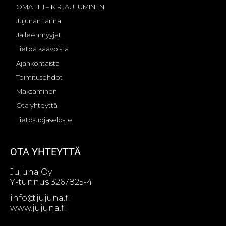
OMA TILI – KIRJAUTUMINEN
Jujunan tarina
Jälleenmyyjät
Tietoa kaavoista
Ajankohtaista
Toimitusehdot
Maksaminen
Ota yhteyttä
Tietosuojaseloste
OTA YHTEYTTÄ
Jujuna Oy
Y-tunnus 3267825-4
info@jujuna.fi
www.jujuna.fi