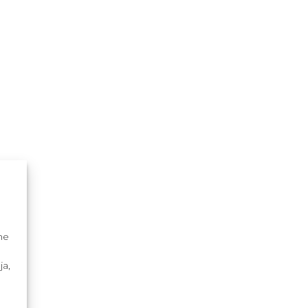
me
ja,