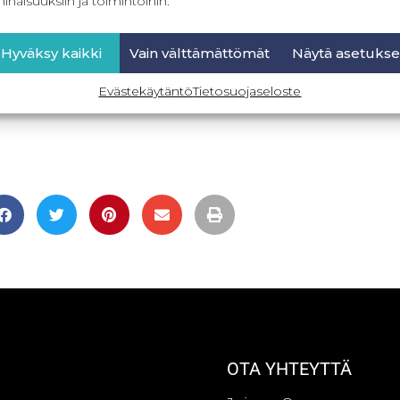
inaisuuksiin ja toimintoihin.
Hyväksy kaikki
Vain välttämättömät
Näytä asetukse
Evästekäytäntö
Tietosuojaseloste
OTA YHTEYTTÄ