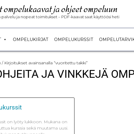
t ompelukaavat ja ohjeet ompeluun
palvelu ja nopeat toimitukset – PDF-kaavat saat käyttöösi heti
T
OMPELUKIRJAT
OMPELUKURSSIT
OMPELUTARVI
u
/ Kirjoitukset avainsanalla “vuoritettu takki”
 OHJEITA JA VINKKEJÄ OM
ukurssit
sit on lyöty lukkoon. Mukana on
tuttua kurssia sekä muutama uusi.