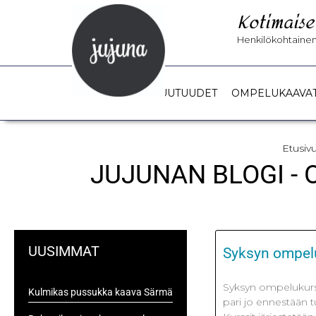
Kotimaise
Henkilökohtainen 
UUTUUDET
OMPELUKAAVA
Etusiv
JUJUNAN BLOGI -
UUSIMMAT
Syksyn ompel
Syksyn ompelukurs
Kulmikas pussukka kaava Särmä
pari jo ennestään 