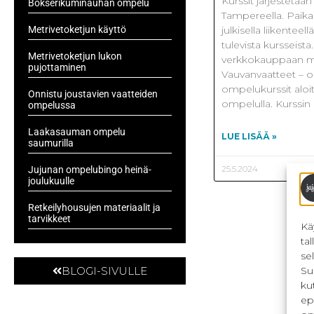
Kurssit järjestetää
Bokserikuminauhan ompelu
Tampereella. Paikal
Metrivetoketjun käyttö
julkisella liikentee
tulevista kursseist
Metrivetoketjun lukon
verkkokauppaan myy
pujottaminen
Vauvanvaatteet – 
ompelukurssit aloi
Onnistu joustavien vaatteiden
ompelulla. Kurssi
ompelussa
Laakasauman ompelu
LUE LISÄÄ »
saumurilla
25.5.2024
Jujunan ompelubingo heinä-
joulukuulle
Retkeilyhousujen materiaalit ja
tarvikkeet
Kä
ta
se
Su
BLOGI-SIVULLE
ku
ep