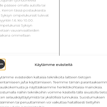
n Jujunan työhuoneella
le pääsee omalla autolla tai
llä. Kerron tässä postauksesta
a. Syksyn ompelukurssit tulevat
ntiin 1.6. klo 10.00.
ompelukurssi Syksyn
tetaan vauvanvaatteiden
n aikana ommellaan
Käytämme evästeitä
ytämme evästeiden kaltaisia tekniikoita laitteen tietojen
llentamiseen ja/tai käyttämiseen. Teemme tämän parantaaksem
lauskokemusta ja näyttääksemme henkilökohtaisia mainoksia.
ostumalla näihin tekniikoihin voimme käsitellä tällä sivustolla tieto
ten selauskäyttäytymistä tai yksilöllisiä tunnuksia. Suostumuksen
ääminen tai peruuttaminen voi vaikuttaa haitallisesti tiettyihin