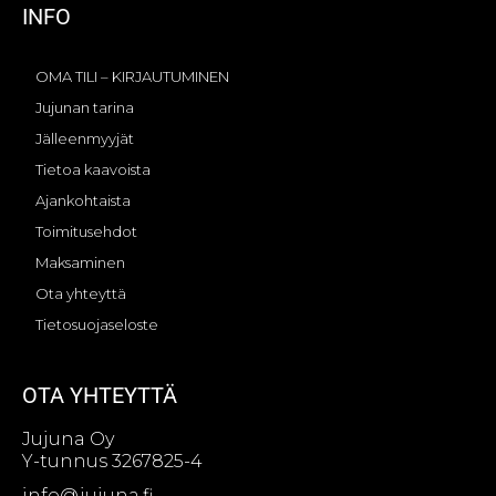
INFO
OMA TILI – KIRJAUTUMINEN
Jujunan tarina
Jälleenmyyjät
Tietoa kaavoista
Ajankohtaista
Toimitusehdot
Maksaminen
Ota yhteyttä
Tietosuojaseloste
OTA YHTEYTTÄ
Jujuna Oy
Y-tunnus 3267825-4
info@jujuna.fi