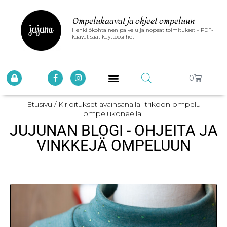
Ompelukaavat ja ohjeet ompeluun
Henkilökohtainen palvelu ja nopeat toimitukset – PDF-
kaavat saat käyttöösi heti
0
Etusivu
/ Kirjoitukset avainsanalla “trikoon ompelu
ompelukoneella”
JUJUNAN BLOGI - OHJEITA JA
VINKKEJÄ OMPELUUN