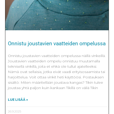
Onnistu joustavien vaatteiden ompelussa
Onnistu joustavien vaatteiden ompelussa näillä vinkeillä.
Joustavien vaatteiden ompelu onnistuu muutamalla
teknisellä vinkillä, joita et ehkä ole tullut ajatelleeksi.
Nämä ovat sellaisia, jotka eivät vaadi erityisosaamista tai
harjoittelua. Voit ottaa vinkit heti käyttöösi. Postauksen
sisältö: Miten määritellään joustava kangas? Tikin tulee
joustaa yhtä paljon kuin kankaan Tikillä on väliä Tikin
LUE LISÄÄ »
26.9.2025