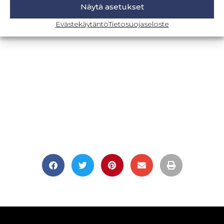
Näytä asetukset
BLOGI-SIVULLE
Evästekäytäntö
Tietosuojaseloste