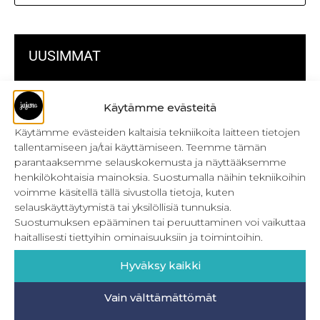
UUSIMMAT
Kulmikas pussukka kaava Särmä
Käytämme evästeitä
Bokserikuminauhan ompelu
Käytämme evästeiden kaltaisia tekniikoita laitteen tietojen
tallentamiseen ja/tai käyttämiseen. Teemme tämän
Metrivetoketjun käyttö
parantaaksemme selauskokemusta ja näyttääksemme
henkilökohtaisia mainoksia. Suostumalla näihin tekniikoihin
Metrivetoketjun lukon pujottaminen
voimme käsitellä tällä sivustolla tietoja, kuten
Onnistu joustavien vaatteiden ompelussa
selauskäyttäytymistä tai yksilöllisiä tunnuksia.
Suostumuksen epääminen tai peruuttaminen voi vaikuttaa
Laakasauman ompelu saumurilla
haitallisesti tiettyihin ominaisuuksiin ja toimintoihin.
Jujunan ompelubingo heinä-joulukuulle
Hyväksy kaikki
Retkeilyhousujen materiaalit ja tarvikkeet
Vain välttämättömät