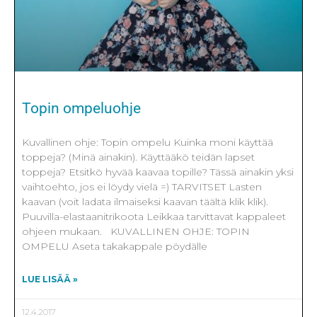
Topin ompeluohje
Kuvallinen ohje: Topin ompelu Kuinka moni käyttää
toppeja? (Minä ainakin). Käyttääkö teidän lapset
toppeja? Etsitkö hyvää kaavaa topille? Tässä ainakin yksi
vaihtoehto, jos ei löydy vielä =) TARVITSET Lasten
kaavan (voit ladata ilmaiseksi kaavan täältä klik klik).
Puuvilla-elastaanitrikoota Leikkaa tarvittavat kappaleet
ohjeen mukaan. KUVALLINEN OHJE: TOPIN
OMPELU Aseta takakappale pöydälle
LUE LISÄÄ »
12.4.2017