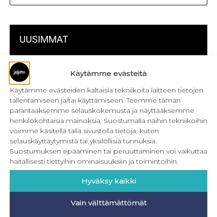
UUSIMMAT
Kulmikas pussukka kaava Särmä
Käytämme evästeitä
Bokserikuminauhan ompelu
Käytämme evästeiden kaltaisia tekniikoita laitteen tietojen
tallentamiseen ja/tai käyttämiseen. Teemme tämän
Metrivetoketjun käyttö
parantaaksemme selauskokemusta ja näyttääksemme
henkilökohtaisia mainoksia. Suostumalla näihin tekniikoihin
Metrivetoketjun lukon pujottaminen
voimme käsitellä tällä sivustolla tietoja, kuten
selauskäyttäytymistä tai yksilöllisiä tunnuksia.
Onnistu joustavien vaatteiden ompelussa
Suostumuksen epääminen tai peruuttaminen voi vaikuttaa
Laakasauman ompelu saumurilla
haitallisesti tiettyihin ominaisuuksiin ja toimintoihin.
Jujunan ompelubingo heinä-joulukuulle
Hyväksy kaikki
Retkeilyhousujen materiaalit ja tarvikkeet
Vain välttämättömät