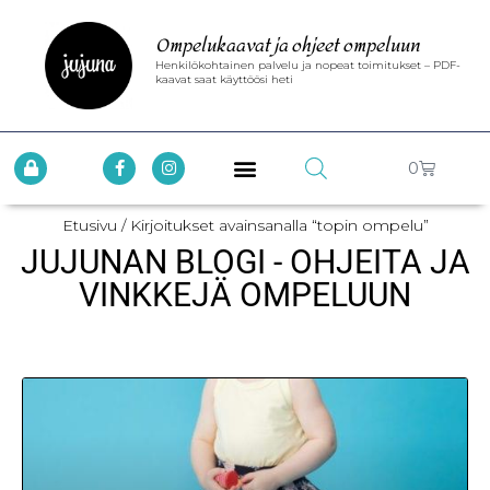
Ompelukaavat ja ohjeet ompeluun
Henkilökohtainen palvelu ja nopeat toimitukset – PDF-
kaavat saat käyttöösi heti
0
Etusivu
/ Kirjoitukset avainsanalla “topin ompelu”
JUJUNAN BLOGI - OHJEITA JA
VINKKEJÄ OMPELUUN