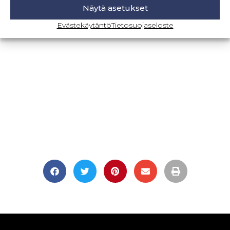
Näytä asetukset
BLOGI-SIVULLE
Evästekäytäntö
Tietosuojaseloste