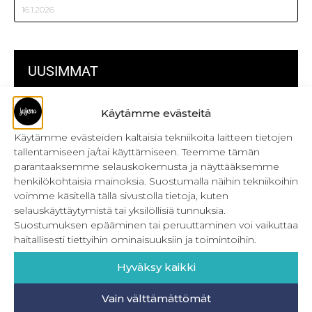
16.1.2026
UUSIMMAT
Kulmikas pussukka kaava Särmä
Käytämme evästeitä
Käytämme evästeiden kaltaisia tekniikoita laitteen tietojen
Bokserikuminauhan ompelu
tallentamiseen ja/tai käyttämiseen. Teemme tämän
Metrivetoketjun käyttö
parantaaksemme selauskokemusta ja näyttääksemme
henkilökohtaisia mainoksia. Suostumalla näihin tekniikoihin
Metrivetoketjun lukon pujottaminen
voimme käsitellä tällä sivustolla tietoja, kuten
selauskäyttäytymistä tai yksilöllisiä tunnuksia.
Onnistu joustavien vaatteiden ompelussa
Suostumuksen epääminen tai peruuttaminen voi vaikuttaa
haitallisesti tiettyihin ominaisuuksiin ja toimintoihin.
Laakasauman ompelu saumurilla
Hyväksy kaikki
Jujunan ompelubingo heinä-joulukuulle
Retkeilyhousujen materiaalit ja tarvikkeet
Vain välttämättömät