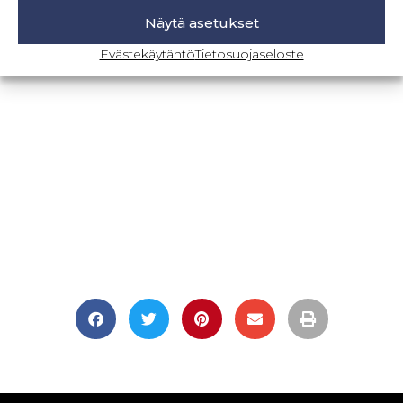
Näytä asetukset
BLOGI-SIVULLE
Evästekäytäntö
Tietosuojaseloste