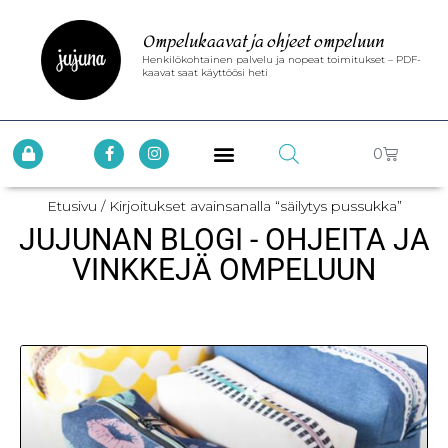
Ompelukaavat ja ohjeet ompeluun
Henkilökohtainen palvelu ja nopeat toimitukset – PDF-
kaavat saat käyttöösi heti
0
Etusivu
/ Kirjoitukset avainsanalla “säilytys pussukka”
JUJUNAN BLOGI - OHJEITA JA
VINKKEJÄ OMPELUUN