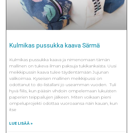
Kulmikas pussukka kaava Särmä
Kulmikas pussukka kaava ja nimenomaan tämän
mallinen on tukeva ilman paksuja tukikankaista. Uusi
meikkipussin kaava tulee täydentämään Jujunan
valikoimaa. Kyseisen mallinen meikkipussi on
odottanut to do-listallani jo useamman vuoden. Tuli
hyvä fiilis, kun pääsin vihdoin ompelemaan lukuisten
paperien teippailujen jälkeen. Miten voikaan pieni
ompeluprojekti odottaa vuoroaansa näin kauan, kun
itse
LUE LISÄÄ »