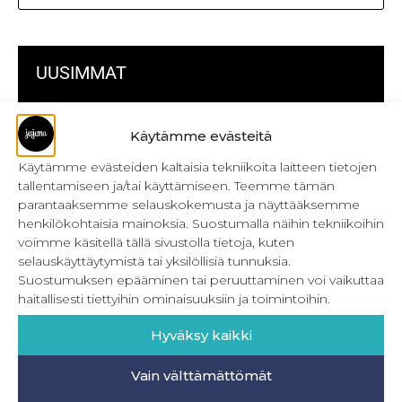
UUSIMMAT
Kulmikas pussukka kaava Särmä
Käytämme evästeitä
Bokserikuminauhan ompelu
Käytämme evästeiden kaltaisia tekniikoita laitteen tietojen
tallentamiseen ja/tai käyttämiseen. Teemme tämän
Metrivetoketjun käyttö
parantaaksemme selauskokemusta ja näyttääksemme
henkilökohtaisia mainoksia. Suostumalla näihin tekniikoihin
Metrivetoketjun lukon pujottaminen
voimme käsitellä tällä sivustolla tietoja, kuten
selauskäyttäytymistä tai yksilöllisiä tunnuksia.
Onnistu joustavien vaatteiden ompelussa
Suostumuksen epääminen tai peruuttaminen voi vaikuttaa
Laakasauman ompelu saumurilla
haitallisesti tiettyihin ominaisuuksiin ja toimintoihin.
Jujunan ompelubingo heinä-joulukuulle
Hyväksy kaikki
Retkeilyhousujen materiaalit ja tarvikkeet
Vain välttämättömät