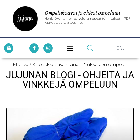
Ompelukaavat ja ohjeet ompeluun
Henkilökohtainen palvelu ja nopeat toimitukset – PDF-
kaavat saat käyttöösi heti
0
Etusivu
/ Kirjoitukset avainsanalla “rukkasten ompelu”
JUJUNAN BLOGI - OHJEITA JA
VINKKEJÄ OMPELUUN