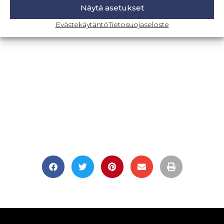
Näytä asetukset
BLOGI-SIVULLE
Evästekäytäntö
Tietosuojaseloste