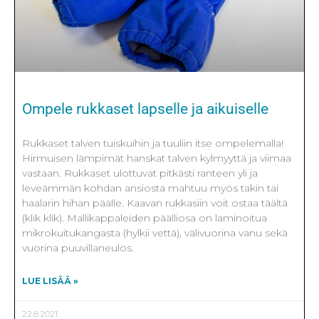
Ompele rukkaset lapselle ja aikuiselle
Rukkaset talven tuiskuihin ja tuuliin itse ompelemalla!
Hirmuisen lämpimät hanskat talven kylmyyttä ja viimaa
vastaan. Rukkaset ulottuvat pitkästi ranteen yli ja
leveämmän kohdan ansiosta mahtuu myös takin tai
haalarin hihan päälle. Kaavan rukkasiin voit ostaa täältä
(klik klik). Mallikappaleiden päälliosa on laminoitua
mikrokuitukangasta (hylkii vettä), välivuorina vanu sekä
vuorina puuvillaneulos.
LUE LISÄÄ »
22.8.2021