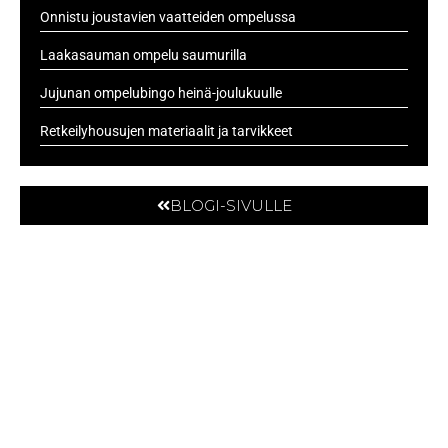
Onnistu joustavien vaatteiden ompelussa
Laakasauman ompelu saumurilla
Jujunan ompelubingo heinä-joulukuulle
Retkeilyhousujen materiaalit ja tarvikkeet
BLOGI-SIVULLE