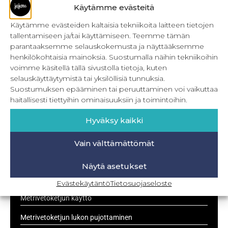
loppuun asti. Pienet projektit vaativat aivoilta
Käytämme evästeitä
vähemmän ja siksi niitä tuleekin tehtyä enemmän.
Käytämme evästeiden kaltaisia tekniikoita laitteen tietojen
Toinen syy odotukseen oli se, että jännitin ihan
tallentamiseen ja/tai käyttämiseen. Teemme tämän
älyttömästi housun vetoketjun ompelua. Iso kiitos
parantaaksemme selauskokemusta ja näyttääksemme
henkilökohtaisia mainoksia. Suostumalla näihin tekniikoihin
LUE LISÄÄ »
voimme käsitellä tällä sivustolla tietoja, kuten
selauskäyttäytymistä tai yksilöllisiä tunnuksia.
11.6.2025
Suostumuksen epääminen tai peruuttaminen voi vaikuttaa
haitallisesti tiettyihin ominaisuuksiin ja toimintoihin.
Hyväksy kaikki
UUSIMMAT
Vain välttämättömät
Kulmikas pussukka kaava Särmä
Näytä asetukset
Bokserikuminauhan ompelu
Evästekäytäntö
Tietosuojaseloste
Metrivetoketjun käyttö
Metrivetoketjun lukon pujottaminen