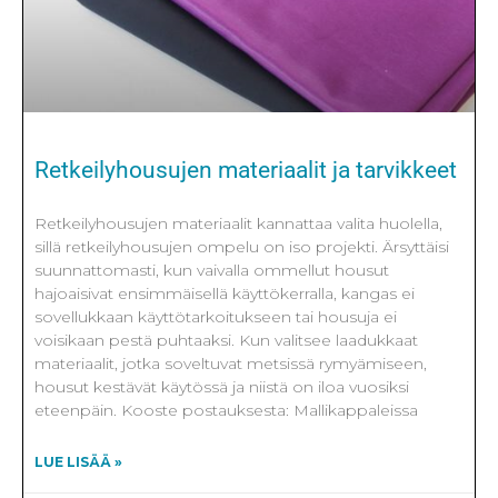
Retkeilyhousujen materiaalit ja tarvikkeet
Retkeilyhousujen materiaalit kannattaa valita huolella,
sillä retkeilyhousujen ompelu on iso projekti. Ärsyttäisi
suunnattomasti, kun vaivalla ommellut housut
hajoaisivat ensimmäisellä käyttökerralla, kangas ei
sovellukkaan käyttötarkoitukseen tai housuja ei
voisikaan pestä puhtaaksi. Kun valitsee laadukkaat
materiaalit, jotka soveltuvat metsissä rymyämiseen,
housut kestävät käytössä ja niistä on iloa vuosiksi
eteenpäin. Kooste postauksesta: Mallikappaleissa
LUE LISÄÄ »