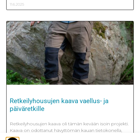
11.6.2025
Retkeilyhousujen kaava vaellus- ja
päiväretkille
Retkeilyhousujen kaava oli tämän kevään isoin projekti.
Kaava on odottanut hävyttömän kauan tietokonella,
mutta nyt tuli se tunne, että tämä kaava täytyy tehdä