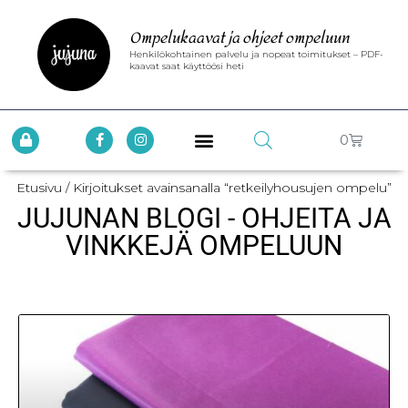
Ompelukaavat ja ohjeet ompeluun
Henkilökohtainen palvelu ja nopeat toimitukset – PDF-
kaavat saat käyttöösi heti
0
Etusivu
/ Kirjoitukset avainsanalla “retkeilyhousujen ompelu”
JUJUNAN BLOGI - OHJEITA JA
VINKKEJÄ OMPELUUN