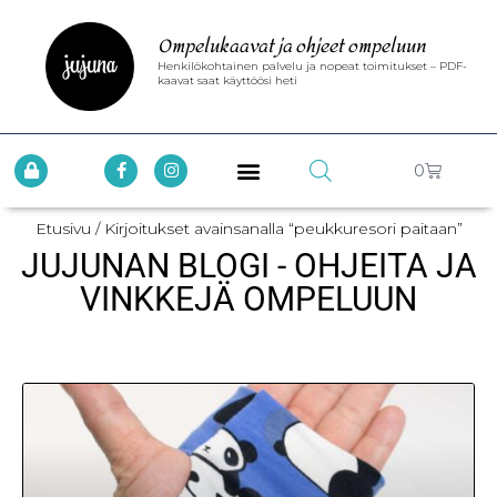
Ompelukaavat ja ohjeet ompeluun
Henkilökohtainen palvelu ja nopeat toimitukset – PDF-
kaavat saat käyttöösi heti
0
Etusivu
/ Kirjoitukset avainsanalla “peukkuresori paitaan”
JUJUNAN BLOGI - OHJEITA JA
VINKKEJÄ OMPELUUN