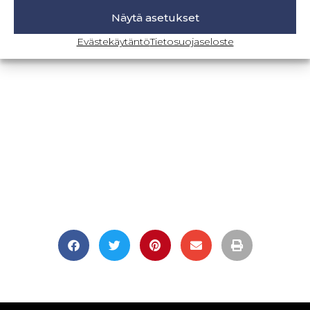
Näytä asetukset
BLOGI-SIVULLE
Evästekäytäntö
Tietosuojaseloste