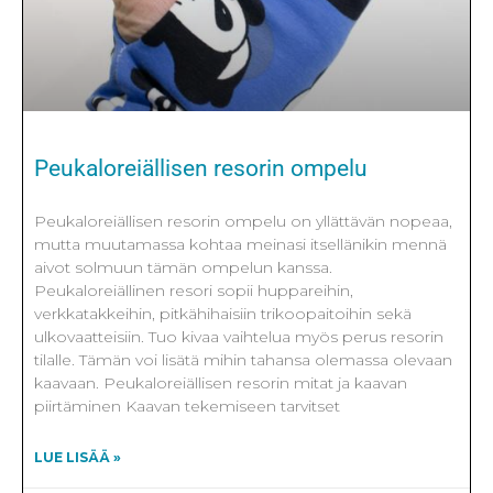
Peukaloreiällisen resorin ompelu
Peukaloreiällisen resorin ompelu on yllättävän nopeaa,
mutta muutamassa kohtaa meinasi itsellänikin mennä
aivot solmuun tämän ompelun kanssa.
Peukaloreiällinen resori sopii huppareihin,
verkkatakkeihin, pitkähihaisiin trikoopaitoihin sekä
ulkovaatteisiin. Tuo kivaa vaihtelua myös perus resorin
tilalle. Tämän voi lisätä mihin tahansa olemassa olevaan
kaavaan. Peukaloreiällisen resorin mitat ja kaavan
piirtäminen Kaavan tekemiseen tarvitset
LUE LISÄÄ »