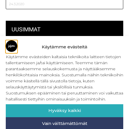
24.3.2020
UUSIMMAT
Kulmikas pussukka kaava Särmä
Käytämme evästeitä
Käytämme evästeiden kaltaisia tekniikoita laitteen tietojen
Bokserikuminauhan ompelu
tallentamiseen ja/tai käyttämiseen. Teemme tämän
Metrivetoketjun käyttö
parantaaksemme selauskokemusta ja näyttääksemme
henkilökohtaisia mainoksia. Suostumalla näihin tekniikoihin
Metrivetoketjun lukon pujottaminen
voimme käsitellä tällä sivustolla tietoja, kuten
selauskäyttäytymistä tai yksilöllisiä tunnuksia.
Onnistu joustavien vaatteiden ompelussa
Suostumuksen epääminen tai peruuttaminen voi vaikuttaa
haitallisesti tiettyihin ominaisuuksiin ja toimintoihin.
Laakasauman ompelu saumurilla
Hyväksy kaikki
Jujunan ompelubingo heinä-joulukuulle
Retkeilyhousujen materiaalit ja tarvikkeet
Vain välttämättömät