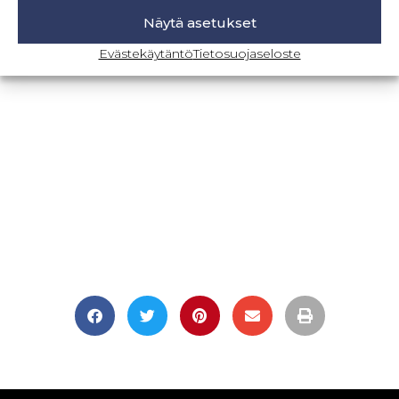
Näytä asetukset
BLOGI-SIVULLE
Evästekäytäntö
Tietosuojaseloste