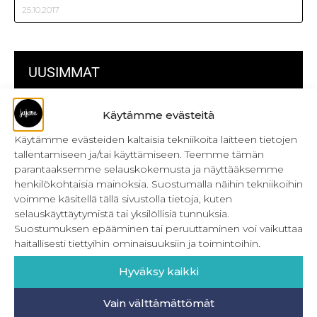
25.10.2017
UUSIMMAT
Kulmikas pussukka kaava Särmä
Käytämme evästeitä
Käytämme evästeiden kaltaisia tekniikoita laitteen tietojen
Bokserikuminauhan ompelu
tallentamiseen ja/tai käyttämiseen. Teemme tämän
Metrivetoketjun käyttö
parantaaksemme selauskokemusta ja näyttääksemme
henkilökohtaisia mainoksia. Suostumalla näihin tekniikoihin
Metrivetoketjun lukon pujottaminen
voimme käsitellä tällä sivustolla tietoja, kuten
selauskäyttäytymistä tai yksilöllisiä tunnuksia.
Onnistu joustavien vaatteiden ompelussa
Suostumuksen epääminen tai peruuttaminen voi vaikuttaa
haitallisesti tiettyihin ominaisuuksiin ja toimintoihin.
Laakasauman ompelu saumurilla
Hyväksy kaikki
Jujunan ompelubingo heinä-joulukuulle
Retkeilyhousujen materiaalit ja tarvikkeet
Vain välttämättömät