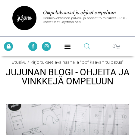
Ompelukaavat ja ohjeet ompeluun
Henkilökohtainen palvelu ja nopeat toimitukset – PDF-
kaavat saat käyttöösi heti
0
Etusivu
/ Kirjoitukset avainsanalla “pdf kaavan tulostus”
JUJUNAN BLOGI - OHJEITA JA
VINKKEJÄ OMPELUUN