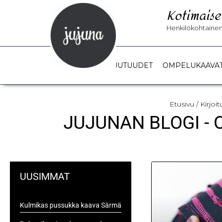
Kotimaise
Henkilökohtainen 
UUTUUDET
OMPELUKAAVA
Etusivu
/ Kirjoi
JUJUNAN BLOGI -
UUSIMMAT
Kulmikas pussukka kaava Särmä