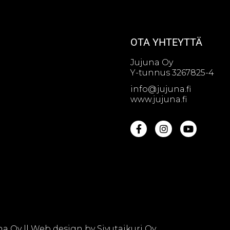
OTA YHTEYTTÄ
Jujuna Oy
Y-tunnus 3267825-4
info@jujuna.fi
www.jujuna.fi
na Oy || Web design by
Sivutaikuri Oy