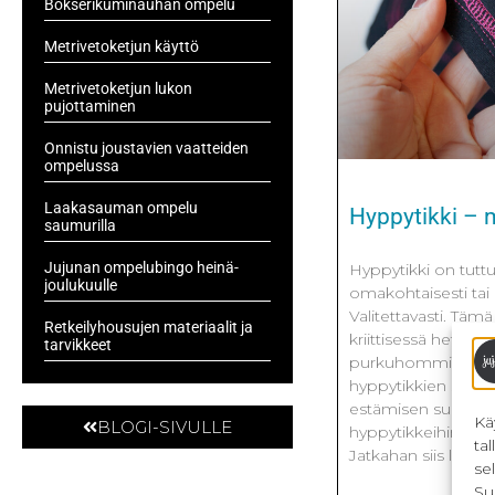
Bokserikuminauhan ompelu
Metrivetoketjun käyttö
Metrivetoketjun lukon
pujottaminen
Onnistu joustavien vaatteiden
ompelussa
Laakasauman ompelu
Hyppytikki – 
saumurilla
Jujunan ompelubingo heinä-
Hyppytikki on tuttu 
joulukuulle
omakohtaisesti tai k
Valitettavasti. Tämä
Retkeilyhousujen materiaalit ja
kriittisessä hetkess
tarvikkeet
purkuhommiin. Tä
hyppytikkien sielu
estämisen suhteen.
Kä
BLOGI-SIVULLE
hyppytikkeihin, täm
ta
Jatkahan siis lukem
se
Su