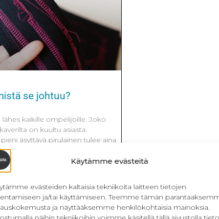
mistä se johtuu?
lähes kaikille ompelijoille. Joko
averilta on kuultu asiasta.
 pieni äsyttävä pirulainen tulee aina
ä, jolloin ratkoja pääsee
ssä postauksessa paneudutaan
Käytämme evästeitä
n elämään niin synnyn kuin
 Jos olet jo törmännyt
ytämme evästeiden kaltaisia tekniikoita laitteen tietojen
ä postaus on juuri sinulle.
llentamiseen ja/tai käyttämiseen. Teemme tämän parantaaksem
ista.
lauskokemusta ja näyttääksemme henkilökohtaisia mainoksia.
ostumalla näihin tekniikoihin voimme käsitellä tällä sivustolla tieto