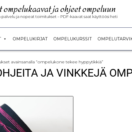
t ompelukaavat ja ohjeet ompeluun
palvelu ja nopeat toimitukset – PDF-kaavat saat käyttöösi heti
T
OMPELUKIRJAT
OMPELUKURSSIT
OMPELUTARVI
tukset avainsanalla “ompelukone tekee hyppytikkiä”
 OHJEITA JA VINKKEJÄ OM