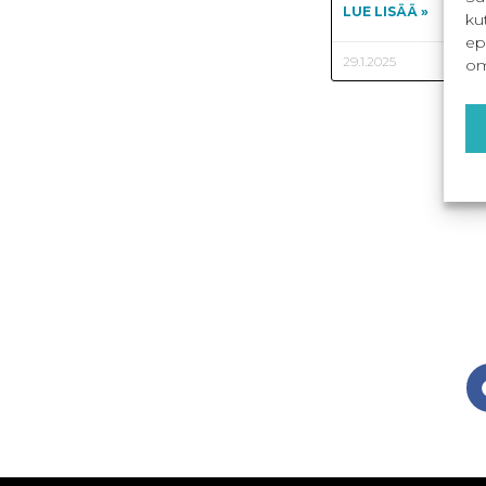
LUE LISÄÄ »
ku
ep
29.1.2025
om