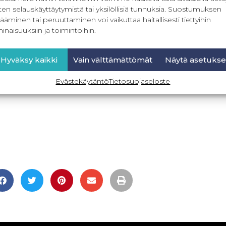
ten selauskäyttäytymistä tai yksilöllisiä tunnuksia. Suostumuksen
ääminen tai peruuttaminen voi vaikuttaa haitallisesti tiettyihin
inaisuuksiin ja toimintoihin.
Hyväksy kaikki
Vain välttämättömät
Näytä asetukse
Evästekäytäntö
Tietosuojaseloste