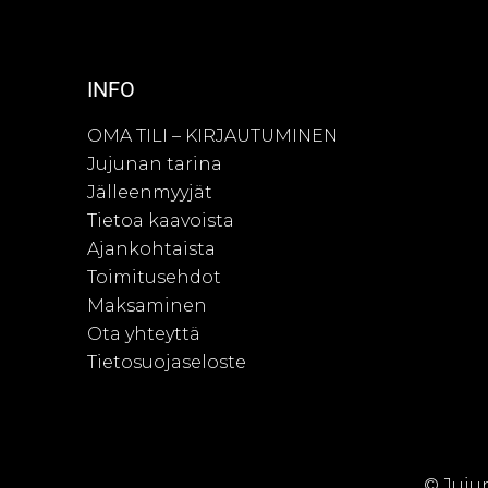
INFO
OMA TILI – KIRJAUTUMINEN
Jujunan tarina
Jälleenmyyjät
Tietoa kaavoista
Ajankohtaista
Toimitusehdot
Maksaminen
Ota yhteyttä
Tietosuojaseloste
© Juju