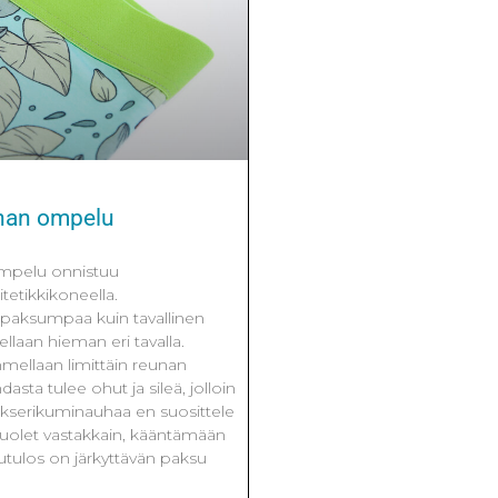
han ompelu
mpelu onnistuu
tetikkikoneella.
paksumpaa kuin tavallinen
laan hieman eri tavalla.
ellaan limittäin reunan
dasta tulee ohut ja sileä, jolloin
okserikuminauhaa en suosittele
olet vastakkain, kääntämään
putulos on järkyttävän paksu