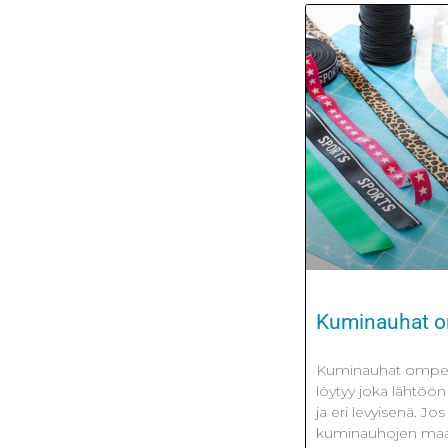
Kuminauhat 
Kuminauhat ompeluu
löytyy joka lähtöön
ja eri levyisenä. 
kuminauhojen maai