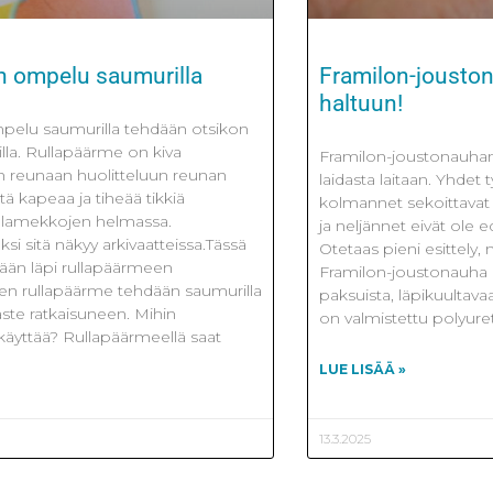
n ompelu saumurilla
Framilon-jousto
haltuun!
elu saumurilla tehdään otsikon
lla. Rullapäärme on kiva
Framilon-joustonauhan
n reunaan huolitteluun reunan
laidasta laitaan. Yhdet 
tä kapeaa ja tiheää tikkiä
kolmannet sekoittavat
uhlamekkojen helmassa.
ja neljännet eivät ole 
ksi sitä näkyy arkivaatteissa.Tässä
Otetaas pieni esittely,
ään läpi rullapäärmeen
Framilon-joustonauha 
ten rullapäärme tehdään saumurilla
paksuista, läpikuultava
te ratkaisuneen. Mihin
on valmistettu polyure
käyttää? Rullapäärmeellä saat
LUE LISÄÄ »
13.3.2025