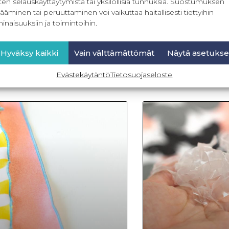
ten selauskäyttäytymistä tai yksilöllisiä tunnuksia. Suostumuksen
t kestävät käytössä ja niistä on
kiitos
ääminen tai peruuttaminen voi vaikuttaa haitallisesti tiettyihin
npäin. Kooste postauksesta:
inaisuuksiin ja toimintoihin.
LUE LISÄÄ »
Hyväksy kaikki
Vain välttämättömät
Näytä asetukse
Evästekäytäntö
Tietosuojaseloste
11.6.2025