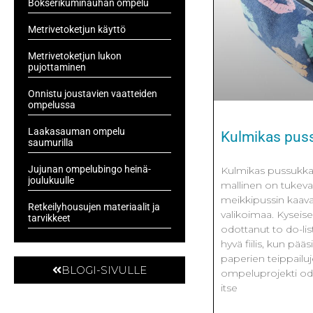
Bokserikuminauhan ompelu
Metrivetoketjun käyttö
Metrivetoketjun lukon
pujottaminen
Onnistu joustavien vaatteiden
ompelussa
Laakasauman ompelu
Kulmikas pus
saumurilla
Jujunan ompelubingo heinä-
Kulmikas pussukk
joulukuulle
mallinen on tukeva 
meikkipussin kaav
Retkeilyhousujen materiaalit ja
valikoimaa. Kyseis
tarvikkeet
odottanut to do-li
hyvä fiilis, kun pä
paperien teippailuj
BLOGI-SIVULLE
ompeluprojekti od
itse