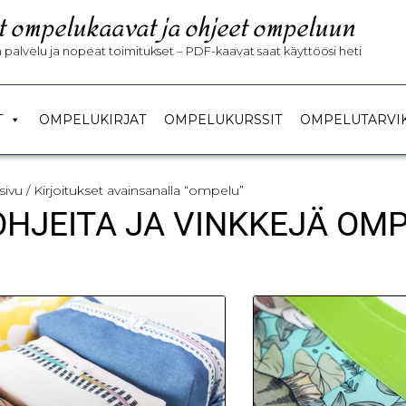
t ompelukaavat ja ohjeet ompeluun
palvelu ja nopeat toimitukset – PDF-kaavat saat käyttöösi heti
T
OMPELUKIRJAT
OMPELUKURSSIT
OMPELUTARVI
sivu
/ Kirjoitukset avainsanalla “ompelu”
 OHJEITA JA VINKKEJÄ OM