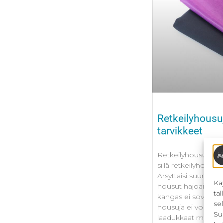
Retkeilyhousuj
tarvikkeet
Retkeilyhousujen ma
sillä retkeilyhousu
Ärsyttäisi suunnatt
Kä
housut hajoaisivat 
ta
kangas ei sovelluk
se
housuja ei voisikaa
Su
laadukkaat materiaa