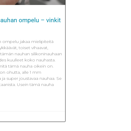
nauhan ompelu – vinkit
 ompelu jakaa mielipiteitä
tykkäävät, toiset vihaavat,
 tämän nauhan silikoninauhaan
edes kuulleet koko nauhasta.
 mitä tämä nauha oikein on.
on ohutta, alle 1 mm
a ja super joustavaa nauhaa. Se
taanista. Usein tämä nauha