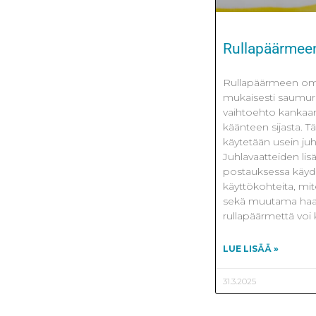
Rullapäärmee
Rullapäärmeen omp
mukaisesti saumuri
vaihtoehto kankaa
käänteen sijasta. Tä
käytetään usein j
Juhlavaatteiden lisä
postauksessa käyd
käyttökohteita, mi
sekä muutama haas
rullapäärmettä voi 
LUE LISÄÄ »
31.3.2025