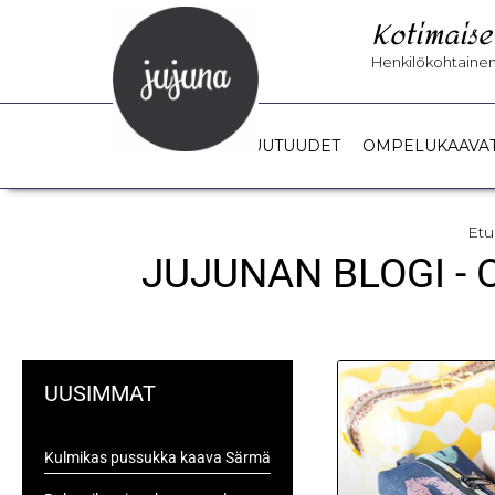
Kotimaise
Henkilökohtainen 
UUTUUDET
OMPELUKAAVA
Etu
JUJUNAN BLOGI -
UUSIMMAT
Kulmikas pussukka kaava Särmä