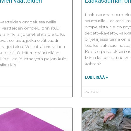
avien vaatteiden
Laakasauman om
Laakasauman ompelu t
saumurilla. Laakasaum
 vaatteiden ompelussa näillä
ompeleista. Se on m
ien vaatteiden ompelu onnistuu
tiedetty/käytetty, vai
ä vinkillä, joita et ehkä ole tullut
ohjekirjassa tämä on es
vat sellaisia, jotka eivät vaadi
kuullut laakasaumasta,
harjoittelua. Voit ottaa vinkit heti
Kooste postauksen sis
en sisältö: Miten määritellään
Mihin laakasaumaa voi 
kin tulee joustaa yhtä paljon kuin
kohtaa?
liä Tikin
LUE LISÄÄ »
24.9.2025