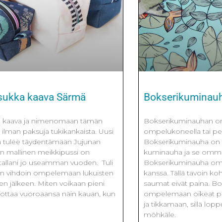
sukka kaava Särmä
Bokserikuminau
a kaava ja nimenomaan tämän
Bokserikuminauhan o
ilman paksuja tukikankaista. Uusi
ompelukoneella tai pei
a tulee täydentämään Jujunan
Bokserikuminauha on 
en mallinen meikkipussi on
kuminauha ja se ommel
stallani jo useamman vuoden. Tuli
Bokserikuminauha omm
äsin vihdoin ompelemaan lukuisten
kanssa. Tällä tavoin koh
en jälkeen. Miten voikaan pieni
saumat eivät paina. B
ottaa vuoroaansa näin kauan, kun
ompelemaan oikeat pu
ja tikkamaan, sillä lop
möhkäle.