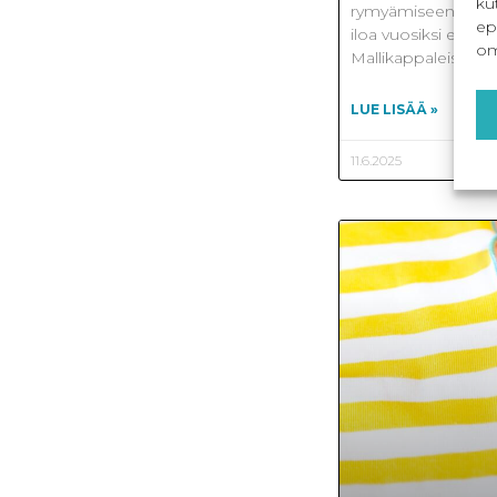
ku
rymyämiseen, housu
ep
iloa vuosiksi etee
om
Mallikappaleissa
LUE LISÄÄ »
11.6.2025