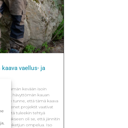
 kaava vaellus- ja
 oli tämän kevään isoin
ottanut hävyttömän kauan
 tuli se tunne, että tämä kaava
ti. Pienet projektit vaativat
me
ksi niitä tuleekin tehtyä
otukseen oli se, että jännitin
ja,
un vetoketjun ompelua. Iso