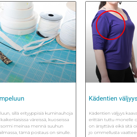
ompeluun
Kädentien väljyy
n, sillä erityyppisiä kuminauhoja
Kädentien väljyys kaava
 kaikenlaisissa väreissä, kuoseissa
erittäin tuttu monelle 
Jos sormi meinaa mennä suuhun
on ärsyttävä eikä sitä 
lmassa, tämä postaus on sinulle.
jo ommellusta vaattee