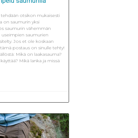
pelu saumurilla
ehdään otsikon mukaisesti
a on saumurin yksi
yös saumurin vähemmän
kka useimpien saumurien
itelty. Jos et ole koskaan
 tämä postaus on sinulle tehty!
ällöstä: Mikä on laakasauma?
käyttää? Mikä lanka ja missä