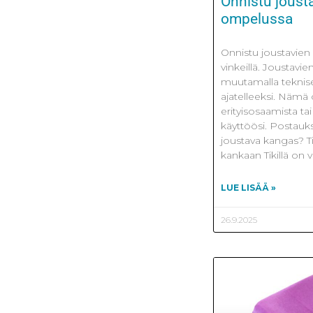
Onnistu joust
ompelussa
Onnistu joustavien
vinkeillä. Joustav
muutamalla teknisell
ajatelleeksi. Nämä o
erityisosaamista tai 
käyttöösi. Postauks
joustava kangas? Ti
kankaan Tikillä on vä
LUE LISÄÄ »
26.9.2025