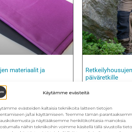
en materiaalit ja
Retkeilyhousujen
päiväretkille
teriaalit kannattaa valita huolella,
Retkeilyhousujen kaava
Käytämme evästeitä
jen ompelu on iso projekti.
projekti. Kaava on od
omasti, kun vaivalla ommellut
tietokonella, mutta nyt
ytämme evästeiden kaltaisia tekniikoita laitteen tietojen
ensimmäisellä käyttökerralla,
täytyy tehdä loppuun as
llentamiseen ja/tai käyttämiseen. Teemme tämän parantaaksem
kaan käyttötarkoitukseen tai
aivoilta vähemmän ja si
lauskokemusta ja näyttääksemme henkilökohtaisia mainoksia.
n pestä puhtaaksi. Kun valitsee
enemmän. Toinen syy od
ostumalla näihin tekniikoihin voimme käsitellä tällä sivustolla tieto
lit, jotka soveltuvat metsissä
ihan älyttömästi hous