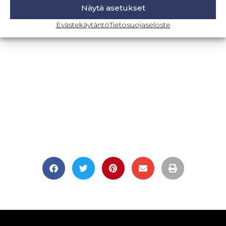
Näytä asetukset
BLOGI-SIVULLE
Evästekäytäntö
Tietosuojaseloste