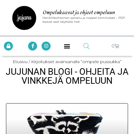
Ompelukaavat ja ohjeet ompeluun
Henkilökohtainen palvelu ja nopeat toimitukset – PDF-
kaavat saat käyttöösi heti
0
Etusivu
/ Kirjoitukset avainsanalla “ompele pussukka”
JUJUNAN BLOGI - OHJEITA JA
VINKKEJÄ OMPELUUN