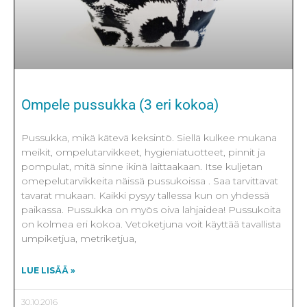
Ompele pussukka (3 eri kokoa)
Pussukka, mikä kätevä keksintö. Siellä kulkee mukana
meikit, ompelutarvikkeet, hygieniatuotteet, pinnit ja
pompulat, mitä sinne ikinä laittaakaan. Itse kuljetan
omepelutarvikkeita näissä pussukoissa . Saa tarvittavat
tavarat mukaan. Kaikki pysyy tallessa kun on yhdessä
paikassa. Pussukka on myös oiva lahjaidea! Pussukoita
on kolmea eri kokoa. Vetoketjuna voit käyttää tavallista
umpiketjua, metriketjua,
LUE LISÄÄ »
30.10.2016