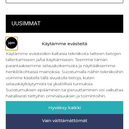
UUSIMMAT
Kulmikas pussukka kaava Särmä
Käytämme evästeitä
Bokserikuminauhan ompelu
Käytämme evästeiden kaltaisia tekniikoita laitteen tietojen
tallentamiseen ja/tai käyttämiseen. Teemme tämän
Metrivetoketjun käyttö
parantaaksemme selauskokemusta ja näyttääksemme
henkilökohtaisia mainoksia. Suostumalla näihin tekniikoihin
Metrivetoketjun lukon pujottaminen
voimme käsitellä tällä sivustolla tietoja, kuten
selauskäyttäytymistä tai yksilöllisiä tunnuksia.
Onnistu joustavien vaatteiden ompelussa
Suostumuksen epääminen tai peruuttaminen voi vaikuttaa
Laakasauman ompelu saumurilla
haitallisesti tiettyihin ominaisuuksiin ja toimintoihin.
Jujunan ompelubingo heinä-joulukuulle
Hyväksy kaikki
Retkeilyhousujen materiaalit ja tarvikkeet
Vain välttämättömät