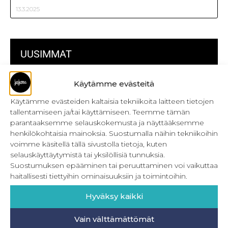
13.3.2025
UUSIMMAT
Käytämme evästeitä
Kulmikas pussukka kaava Särmä
Käytämme evästeiden kaltaisia tekniikoita laitteen tietojen
Bokserikuminauhan ompelu
tallentamiseen ja/tai käyttämiseen. Teemme tämän
parantaaksemme selauskokemusta ja näyttääksemme
Metrivetoketjun käyttö
henkilökohtaisia mainoksia. Suostumalla näihin tekniikoihin
Metrivetoketjun lukon pujottaminen
voimme käsitellä tällä sivustolla tietoja, kuten
selauskäyttäytymistä tai yksilöllisiä tunnuksia.
Onnistu joustavien vaatteiden ompelussa
Suostumuksen epääminen tai peruuttaminen voi vaikuttaa
haitallisesti tiettyihin ominaisuuksiin ja toimintoihin.
Laakasauman ompelu saumurilla
Hyväksy kaikki
Jujunan ompelubingo heinä-joulukuulle
Vain välttämättömät
Retkeilyhousujen materiaalit ja tarvikkeet