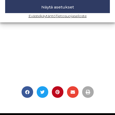
Näytä asetukset
BLOGI-SIVULLE
Evästekäytäntö
Tietosuojaseloste