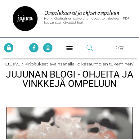
Ompelukaavat ja ohjeet ompeluun
Henkilökohtainen palvelu ja nopeat toimitukset – PDF-
kaavat saat käyttöösi heti
0
Etusivu
/ Kirjoitukset avainsanalla “olkasaumojen tukeminen”
JUJUNAN BLOGI - OHJEITA JA
VINKKEJÄ OMPELUUN