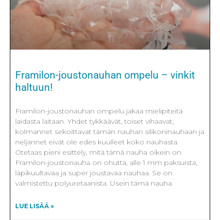
Framilon-joustonauhan ompelu – vinkit
haltuun!
Framilon-joustonauhan ompelu jakaa mielipiteitä
laidasta laitaan. Yhdet tykkäävät, toiset vihaavat,
kolmannet sekoittavat tämän nauhan silikoninauhaan ja
neljännet eivät ole edes kuulleet koko nauhasta.
Otetaas pieni esittely, mitä tämä nauha oikein on.
Framilon-joustonauha on ohutta, alle 1 mm paksuista,
läpikuultavaa ja super joustavaa nauhaa. Se on
valmistettu polyuretaanista. Usein tämä nauha
LUE LISÄÄ »