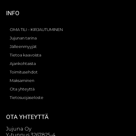
INFO
OMA TILI – KIRJAUTUMINEN
Jujunan tarina
Jälleenmyyjät
Tietoa kaavoista
Ajankohtaista
Toimitusehdot
Maksaminen
Ota yhteyttä
Tietosuojaseloste
OTA YHTEYTTÄ
Jujuna Oy
Y-tunnus 3267825-4