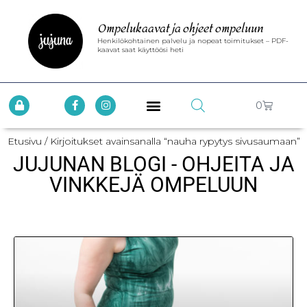
Ompelukaavat ja ohjeet ompeluun
Henkilökohtainen palvelu ja nopeat toimitukset – PDF-
kaavat saat käyttöösi heti
0
Etusivu
/ Kirjoitukset avainsanalla “nauha rypytys sivusaumaan”
JUJUNAN BLOGI - OHJEITA JA
VINKKEJÄ OMPELUUN