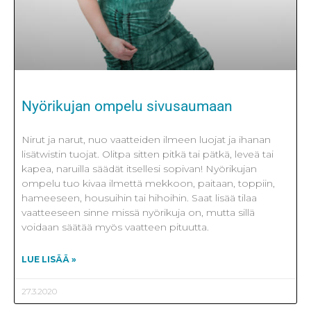
Nyörikujan ompelu sivusaumaan
Nirut ja narut, nuo vaatteiden ilmeen luojat ja ihanan
lisätwistin tuojat. Olitpa sitten pitkä tai pätkä, leveä tai
kapea, naruilla säädät itsellesi sopivan! Nyörikujan
ompelu tuo kivaa ilmettä mekkoon, paitaan, toppiin,
hameeseen, housuihin tai hihoihin. Saat lisää tilaa
vaatteeseen sinne missä nyörikuja on, mutta sillä
voidaan säätää myös vaatteen pituutta.
LUE LISÄÄ »
27.3.2020