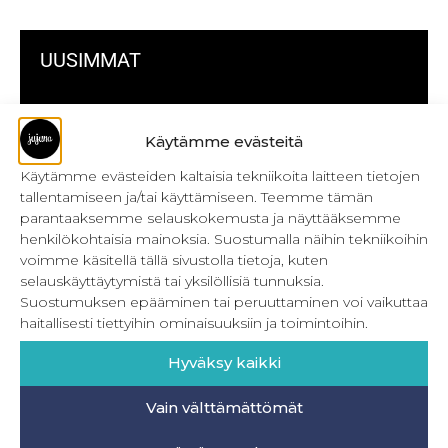
UUSIMMAT
Kulmikas pussukka kaava Särmä
Käytämme evästeitä
Bokserikuminauhan ompelu
Käytämme evästeiden kaltaisia tekniikoita laitteen tietojen
Metrivetoketjun käyttö
tallentamiseen ja/tai käyttämiseen. Teemme tämän
parantaaksemme selauskokemusta ja näyttääksemme
Metrivetoketjun lukon pujottaminen
henkilökohtaisia mainoksia. Suostumalla näihin tekniikoihin
voimme käsitellä tällä sivustolla tietoja, kuten
Onnistu joustavien vaatteiden ompelussa
selauskäyttäytymistä tai yksilöllisiä tunnuksia.
Suostumuksen epääminen tai peruuttaminen voi vaikuttaa
Laakasauman ompelu saumurilla
haitallisesti tiettyihin ominaisuuksiin ja toimintoihin.
Jujunan ompelubingo heinä-joulukuulle
Hyväksy kaikki
Retkeilyhousujen materiaalit ja tarvikkeet
Vain välttämättömät