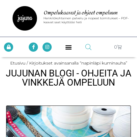
Ompelukaavat ja ohjeet ompeluun
Henkilökohtainen palvelu ja nopeat toimitukset – PDF-
kaavat saat käyttöösi heti
0
Etusivu
/ Kirjoitukset avainsanalla “napinläpi kuminauha”
JUJUNAN BLOGI - OHJEITA JA
VINKKEJÄ OMPELUUN