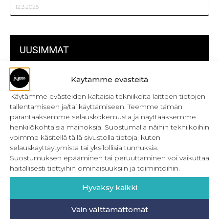
12.3.2025
UUSIMMAT
Kulmikas pussukka kaava Särmä
Käytämme evästeitä
Käytämme evästeiden kaltaisia tekniikoita laitteen tietojen
Bokserikuminauhan ompelu
tallentamiseen ja/tai käyttämiseen. Teemme tämän
Metrivetoketjun käyttö
parantaaksemme selauskokemusta ja näyttääksemme
henkilökohtaisia mainoksia. Suostumalla näihin tekniikoihin
Metrivetoketjun lukon pujottaminen
voimme käsitellä tällä sivustolla tietoja, kuten
selauskäyttäytymistä tai yksilöllisiä tunnuksia.
Onnistu joustavien vaatteiden ompelussa
Suostumuksen epääminen tai peruuttaminen voi vaikuttaa
haitallisesti tiettyihin ominaisuuksiin ja toimintoihin.
Laakasauman ompelu saumurilla
Hyväksy kaikki
Jujunan ompelubingo heinä-joulukuulle
Retkeilyhousujen materiaalit ja tarvikkeet
Vain välttämättömät