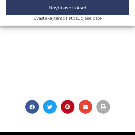
Näytä asetukset
BLOGI-SIVULLE
Evästekäytäntö
Tietosuojaseloste