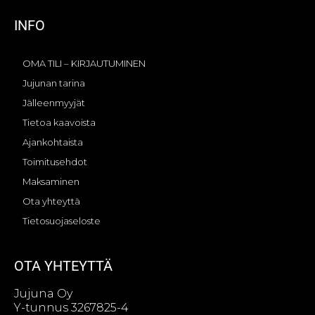
INFO
OMA TILI – KIRJAUTUMINEN
Jujunan tarina
Jälleenmyyjät
Tietoa kaavoista
Ajankohtaista
Toimitusehdot
Maksaminen
Ota yhteyttä
Tietosuojaseloste
OTA YHTEYTTÄ
Jujuna Oy
Y-tunnus 3267825-4