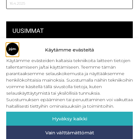
16.4.2025
UUSIMMAT
Kulmikas pussukka kaava Särmä
Käytämme evästeitä
Käytämme evästeiden kaltaisia tekniikoita laitteen tietojen
Bokserikuminauhan ompelu
tallentamiseen ja/tai käyttämiseen. Teemme tämän
Metrivetoketjun käyttö
parantaaksemme selauskokemusta ja näyttääksemme
henkilökohtaisia mainoksia. Suostumalla näihin tekniikoihin
Metrivetoketjun lukon pujottaminen
voimme käsitellä tällä sivustolla tietoja, kuten
selauskäyttäytymistä tai yksilöllisiä tunnuksia.
Onnistu joustavien vaatteiden ompelussa
Suostumuksen epääminen tai peruuttaminen voi vaikuttaa
haitallisesti tiettyihin ominaisuuksiin ja toimintoihin.
Laakasauman ompelu saumurilla
Hyväksy kaikki
Jujunan ompelubingo heinä-joulukuulle
Retkeilyhousujen materiaalit ja tarvikkeet
Vain välttämättömät