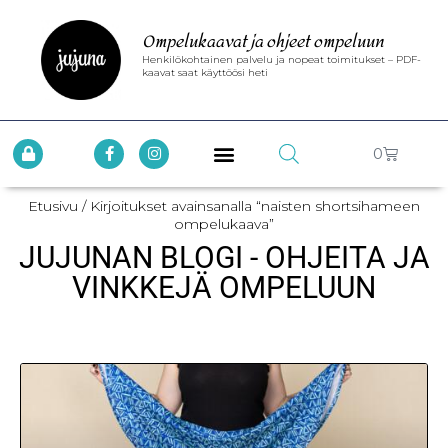
Ompelukaavat ja ohjeet ompeluun
Henkilökohtainen palvelu ja nopeat toimitukset – PDF-
kaavat saat käyttöösi heti
0
Etusivu
/ Kirjoitukset avainsanalla “naisten shortsihameen
ompelukaava”
JUJUNAN BLOGI - OHJEITA JA
VINKKEJÄ OMPELUUN