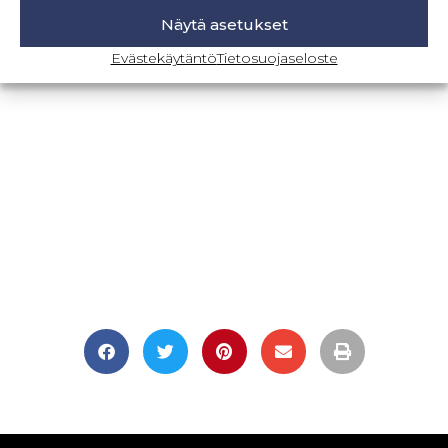
Näytä asetukset
BLOGI-SIVULLE
Evästekäytäntö
Tietosuojaseloste