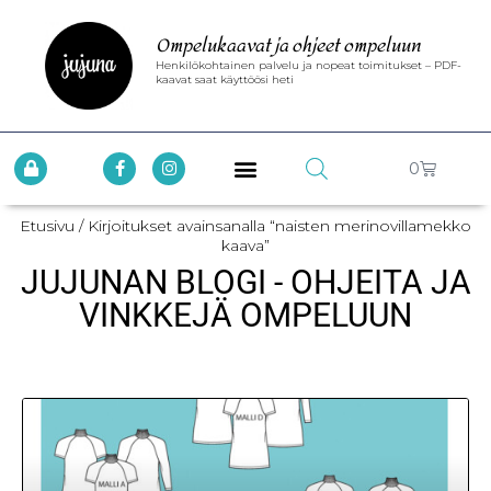
Ompelukaavat ja ohjeet ompeluun
Henkilökohtainen palvelu ja nopeat toimitukset – PDF-
kaavat saat käyttöösi heti
0
Etusivu
/ Kirjoitukset avainsanalla “naisten merinovillamekko
kaava”
JUJUNAN BLOGI - OHJEITA JA
VINKKEJÄ OMPELUUN