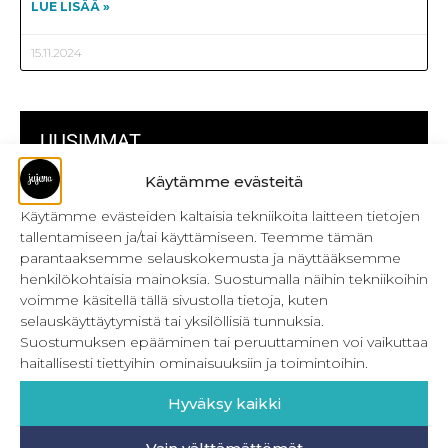
LUE LISÄÄ »
15.11.2024
UUSIMMAT
Käytämme evästeitä
Kulmikas pussukka kaava Särmä
Käytämme evästeiden kaltaisia tekniikoita laitteen tietojen
tallentamiseen ja/tai käyttämiseen. Teemme tämän
Bokserikuminauhan ompelu
parantaaksemme selauskokemusta ja näyttääksemme
Metrivetoketjun käyttö
henkilökohtaisia mainoksia. Suostumalla näihin tekniikoihin
voimme käsitellä tällä sivustolla tietoja, kuten
Metrivetoketjun lukon pujottaminen
selauskäyttäytymistä tai yksilöllisiä tunnuksia.
Suostumuksen epääminen tai peruuttaminen voi vaikuttaa
Onnistu joustavien vaatteiden ompelussa
haitallisesti tiettyihin ominaisuuksiin ja toimintoihin.
Laakasauman ompelu saumurilla
Hyväksy kaikki
Jujunan ompelubingo heinä-joulukuulle