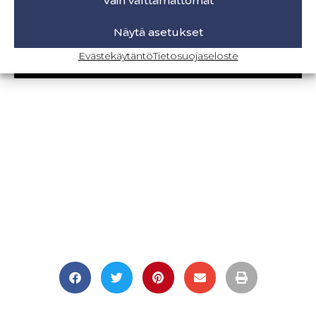
Vain välttämättömät
Retkeilyhousujen materiaalit ja tarvikkeet
Näytä asetukset
Evästekäytäntö
Tietosuojaseloste
BLOGI-SIVULLE