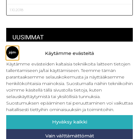
1.10.2018
UUSIMMAT
Käytämme evästeitä
Kulmikas pussukka kaava Särmä
Käytämme evästeiden kaltaisia tekniikoita laitteen tietojen
Bokserikuminauhan ompelu
tallentamiseen ja/tai käyttämiseen. Teemme tämän
parantaaksemme selauskokemusta ja näyttääksemme
Metrivetoketjun käyttö
henkilökohtaisia mainoksia. Suostumalla näihin tekniikoihin
voimme käsitellä tällä sivustolla tietoja, kuten
Metrivetoketjun lukon pujottaminen
selauskäyttäytymistä tai yksilöllisiä tunnuksia.
Onnistu joustavien vaatteiden ompelussa
Suostumuksen epääminen tai peruuttaminen voi vaikuttaa
haitallisesti tiettyihin ominaisuuksiin ja toimintoihin.
Laakasauman ompelu saumurilla
Hyväksy kaikki
Jujunan ompelubingo heinä-joulukuulle
Vain välttämättömät
Retkeilyhousujen materiaalit ja tarvikkeet