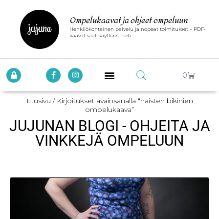
Ompelukaavat ja ohjeet ompeluun
Henkilökohtainen palvelu ja nopeat toimitukset – PDF-
kaavat saat käyttöösi heti
0
Etusivu
/ Kirjoitukset avainsanalla “naisten bikinien
ompelukaava”
JUJUNAN BLOGI - OHJEITA JA
VINKKEJÄ OMPELUUN