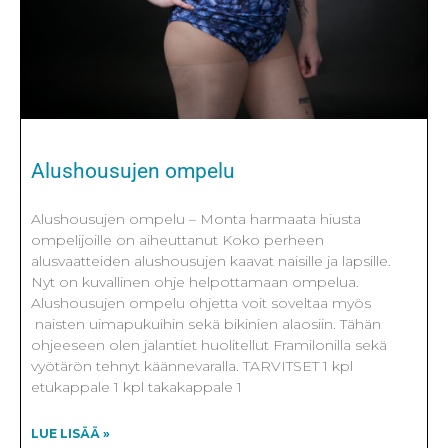
Alushousujen ompelu
Alushousujen ompelu – Monta harmaata hiusta
ompelijoille on aiheuttanut Koko perheen
alusvaatteiden alushousujen kaavat naisille ja lapsille.
Nyt on kuvallinen ohje helpottamaan ompelua.
Alushousujen ompelu ohjetta voit soveltaa myös
naisten uimapukuihin sekä bikinien alaosiin. Tähän
ohjeeseen olen jalantiet huolitellut Framilonilla sekä
vyötärön tehnyt käännevaralla. TARVITSET 1 kpl
etukappale 1 kpl takakappale 1
LUE LISÄÄ »