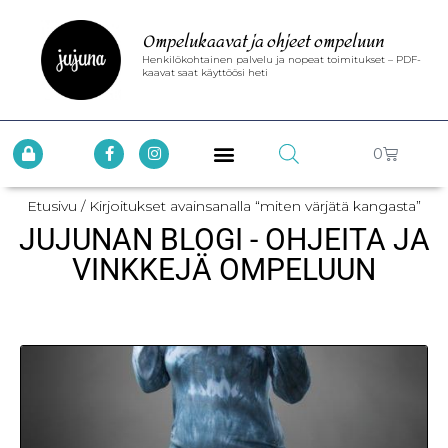
Ompelukaavat ja ohjeet ompeluun
Henkilökohtainen palvelu ja nopeat toimitukset – PDF-
kaavat saat käyttöösi heti
0
Etusivu
/ Kirjoitukset avainsanalla “miten värjätä kangasta”
JUJUNAN BLOGI - OHJEITA JA
VINKKEJÄ OMPELUUN