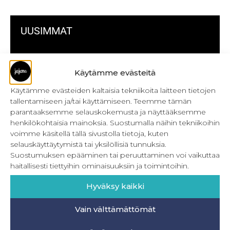
UUSIMMAT
Kulmikas pussukka kaava Särmä
Käytämme evästeitä
Bokserikuminauhan ompelu
Käytämme evästeiden kaltaisia tekniikoita laitteen tietojen
Metrivetoketjun käyttö
tallentamiseen ja/tai käyttämiseen. Teemme tämän
parantaaksemme selauskokemusta ja näyttääksemme
Metrivetoketjun lukon pujottaminen
henkilökohtaisia mainoksia. Suostumalla näihin tekniikoihin
voimme käsitellä tällä sivustolla tietoja, kuten
Onnistu joustavien vaatteiden ompelussa
selauskäyttäytymistä tai yksilöllisiä tunnuksia.
Suostumuksen epääminen tai peruuttaminen voi vaikuttaa
Laakasauman ompelu saumurilla
haitallisesti tiettyihin ominaisuuksiin ja toimintoihin.
Jujunan ompelubingo heinä-joulukuulle
Hyväksy kaikki
Retkeilyhousujen materiaalit ja tarvikkeet
Vain välttämättömät