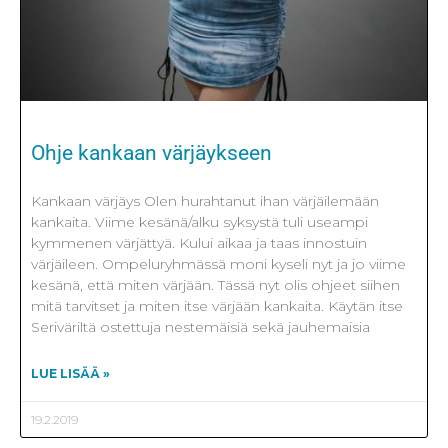
Ohje kankaan värjäykseen
Kankaan värjäys Olen hurahtanut ihan värjäilemään
kankaita. Viime kesänä/alku syksystä tuli useampi
kymmenen värjättyä. Kului aikaa ja taas innostuin
värjäileen. Ompeluryhmässä moni kyseli nyt ja jo viime
kesänä, että miten värjään. Tässä nyt olis ohjeet siihen
mitä tarvitset ja miten itse värjään kankaita. Käytän itse
Seriväriltä ostettuja nestemäisiä sekä jauhemaisia
LUE LISÄÄ »
19.2.2019