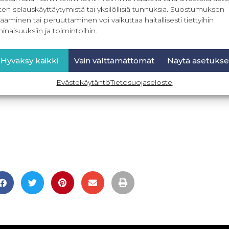
ten selauskäyttäytymistä tai yksilöllisiä tunnuksia. Suostumuksen
ääminen tai peruuttaminen voi vaikuttaa haitallisesti tiettyihin
inaisuuksiin ja toimintoihin.
Hyväksy kaikki
Vain välttämättömät
Näytä asetukse
Evästekäytäntö
Tietosuojaseloste