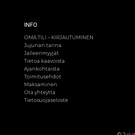
INFO
OMA TILI – KIRJAUTUMINEN
Jujunan tarina
Jälleenmyyjät
Tietoa kaavoista
Ajankohtaista
Toimitusehdot
Maksaminen
Ota yhteyttä
Tietosuojaseloste
© Juju