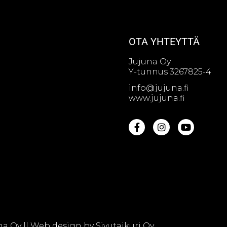
OTA YHTEYTTÄ
Jujuna Oy
Y-tunnus 3267825-4
info@jujuna.fi
www.jujuna.fi
na Oy || Web design by
Sivutaikuri Oy