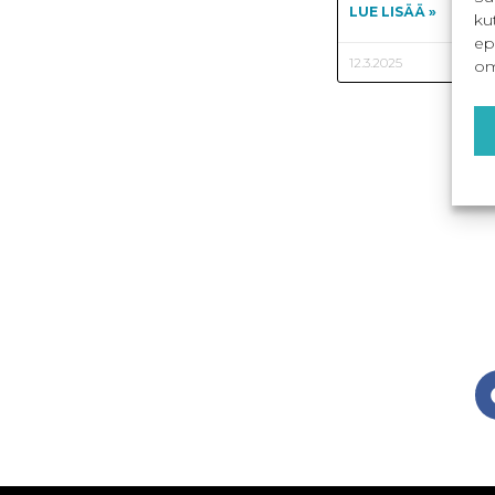
LUE LISÄÄ »
ku
ep
12.3.2025
om