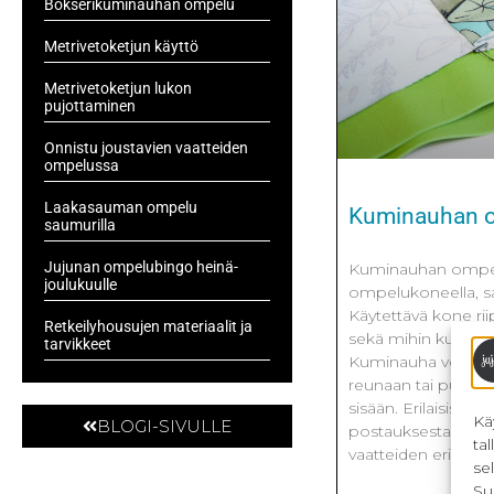
Bokserikuminauhan ompelu
Metrivetoketjun käyttö
Metrivetoketjun lukon
pujottaminen
Onnistu joustavien vaatteiden
ompelussa
Laakasauman ompelu
Kuminauhan 
saumurilla
Jujunan ompelubingo heinä-
Kuminauhan ompel
joulukuulle
ompelukoneella, sau
Käytettävä kone rii
Retkeilyhousujen materiaalit ja
sekä mihin kumina
tarvikkeet
Kuminauha voidaan
reunaan tai pujotta
sisään. Erilaisista 
Kä
BLOGI-SIVULLE
postauksesta. Täh
ta
vaatteiden eri koht
se
Su