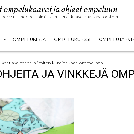
t ompelukaavat ja ohjeet ompeluun
palvelu ja nopeat toimitukset – PDF-kaavat saat käyttöösi heti
T
OMPELUKIRJAT
OMPELUKURSSIT
OMPELUTARVI
itukset avainsanalla “miten kuminauhaa ommellaan”
 OHJEITA JA VINKKEJÄ OM