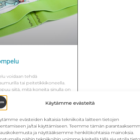
ompelu
u voidaan tehdä
murilla tai peitetikkikoneella.
ppuu siitä, mitä koneita sinulla on
uhaa ollaan ompelemassa.
 kiinnittää suoraan ommeltavaan
Käytämme evästeitä
a esimerkiksi kaitaleen tai kujan
kuminauhoista voit lukea tästä
ytämme evästeiden kaltaisia tekniikoita laitteen tietojen
än postaukseen olen koonnut
llentamiseen ja/tai käyttämiseen. Teemme tämän parantaaksem
ia ja tapoja, miten
lauskokemusta ja näyttääksemme henkilökohtaisia mainoksia.
ostumalla näihin tekniikoihin voimme käsitellä tällä sivustolla tieto