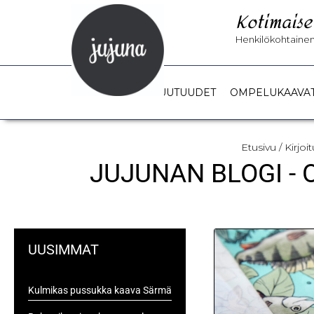
Kotimaise
Henkilökohtainen 
UUTUUDET
OMPELUKAAVA
Etusivu
/ Kirjo
JUJUNAN BLOGI -
UUSIMMAT
Kulmikas pussukka kaava Särmä