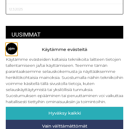
12.3.2025
UUSIMMAT
Käytämme evästeitä
Kulmikas pussukka kaava Särmä
Käytämme evästeiden kaltaisia tekniikoita laitteen tietojen
Bokserikuminauhan ompelu
tallentamiseen ja/tai käyttämiseen. Teemme tämän
parantaaksemme selauskokemusta ja näyttääksemme
Metrivetoketjun käyttö
henkilökohtaisia mainoksia. Suostumalla näihin tekniikoihin
voimme käsitellä tällä sivustolla tietoja, kuten
Metrivetoketjun lukon pujottaminen
selauskäyttäytymistä tai yksilöllisiä tunnuksia.
Onnistu joustavien vaatteiden ompelussa
Suostumuksen epääminen tai peruuttaminen voi vaikuttaa
haitallisesti tiettyihin ominaisuuksiin ja toimintoihin.
Laakasauman ompelu saumurilla
Hyväksy kaikki
Jujunan ompelubingo heinä-joulukuulle
Vain välttämättömät
Retkeilyhousujen materiaalit ja tarvikkeet