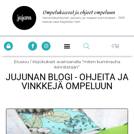
Ompelukaavat ja ohjeet ompeluun
Henkilökohtainen palvelu ja nopeat toimitukset – PDF-
kaavat saat käyttöösi heti
0
Etusivu
/ Kirjoitukset avainsanalla “miten kuminauha
kiinnitetään”
JUJUNAN BLOGI - OHJEITA JA
VINKKEJÄ OMPELUUN