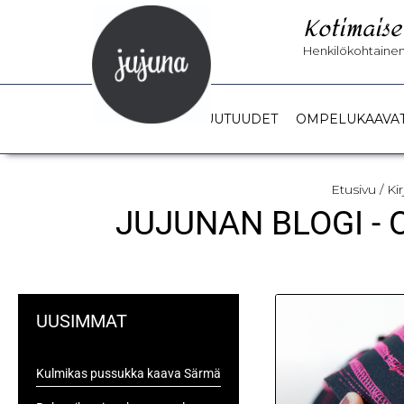
Kotimaise
Henkilökohtainen 
UUTUUDET
OMPELUKAAVA
Etusivu
/ Ki
JUJUNAN BLOGI -
UUSIMMAT
Kulmikas pussukka kaava Särmä