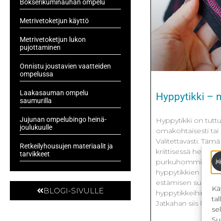
Bokserikuminauhan ompelu
Metrivetoketjun käyttö
Metrivetoketjun lukon
pujottaminen
Onnistu joustavien vaatteiden
ompelussa
Laakasauman ompelu
Hyppytikki – 
saumurilla
Jujunan ompelubingo heinä-
Hyppytikki on tuttu 
joulukuulle
omakohtaisesti tai k
Valitettavasti. Tämä
Retkeilyhousujen materiaalit ja
kriittisessä hetkess
tarvikkeet
purkuhommiin. Tä
hyppytikkien sielu
estämisen suhteen.
Kä
BLOGI-SIVULLE
hyppytikkeihin, täm
ta
Jatkahan siis lukem
se
Su