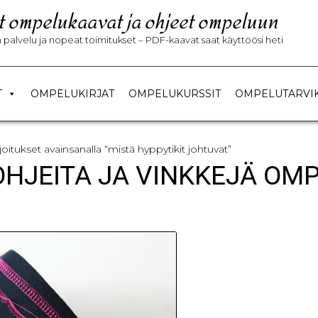
t ompelukaavat ja ohjeet ompeluun
palvelu ja nopeat toimitukset – PDF-kaavat saat käyttöösi heti
T
OMPELUKIRJAT
OMPELUKURSSIT
OMPELUTARVI
rjoitukset avainsanalla “mistä hyppytikit johtuvat”
 OHJEITA JA VINKKEJÄ OM