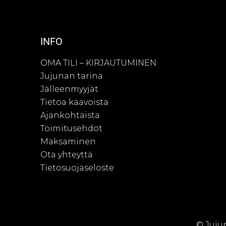
INFO
OMA TILI – KIRJAUTUMINEN
Jujunan tarina
Jälleenmyyjät
Tietoa kaavoista
Ajankohtaista
Toimitusehdot
Maksaminen
Ota yhteyttä
Tietosuojaseloste
© Juju