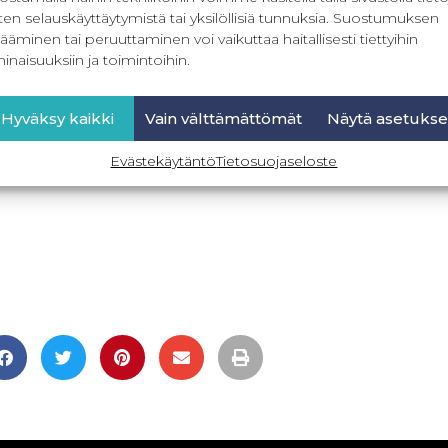
ten selauskäyttäytymistä tai yksilöllisiä tunnuksia. Suostumuksen
ääminen tai peruuttaminen voi vaikuttaa haitallisesti tiettyihin
inaisuuksiin ja toimintoihin.
Hyväksy kaikki
Vain välttämättömät
Näytä asetukse
Evästekäytäntö
Tietosuojaseloste