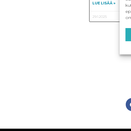
LUE LISÄÄ »
ku
ep
29.1.2025
om