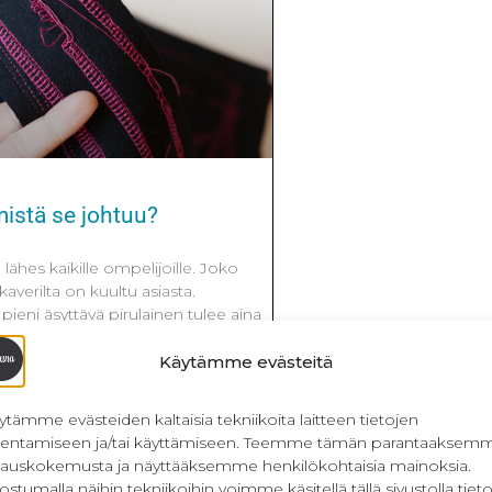
mistä se johtuu?
lähes kaikille ompelijoille. Joko
averilta on kuultu asiasta.
 pieni äsyttävä pirulainen tulee aina
ä, jolloin ratkoja pääsee
ssä postauksessa paneudutaan
Käytämme evästeitä
n elämään niin synnyn kuin
 Jos olet jo törmännyt
ytämme evästeiden kaltaisia tekniikoita laitteen tietojen
ä postaus on juuri sinulle.
llentamiseen ja/tai käyttämiseen. Teemme tämän parantaaksem
ista.
lauskokemusta ja näyttääksemme henkilökohtaisia mainoksia.
ostumalla näihin tekniikoihin voimme käsitellä tällä sivustolla tieto