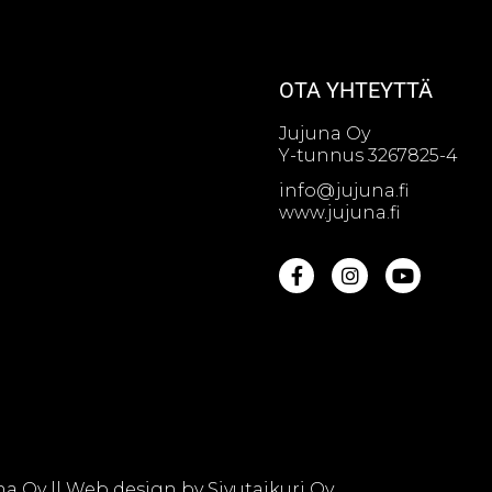
OTA YHTEYTTÄ
Jujuna Oy
Y-tunnus 3267825-4
info@jujuna.fi
www.jujuna.fi
na Oy || Web design by
Sivutaikuri Oy