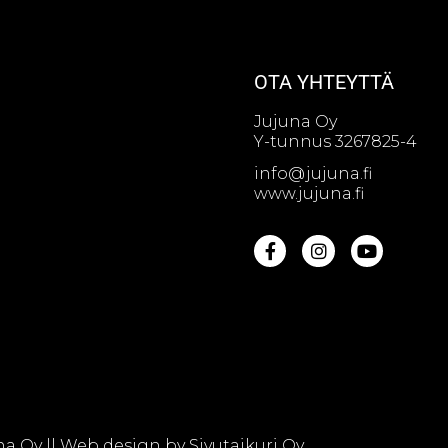
OTA YHTEYTTÄ
Jujuna Oy
Y-tunnus 3267825-4
info@jujuna.fi
www.jujuna.fi
na Oy || Web design by
Sivutaikuri Oy