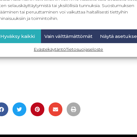
ten selauskäyttäytymistä tai yksilöllisiä tunnuksia. Suostumuksen
ääminen tai peruuttaminen voi vaikuttaa haitallisesti tiettyihin
inaisuuksiin ja toimintoihin.
Hyväksy kaikki
Vain välttämättömät
Näytä asetukse
Evästekäytäntö
Tietosuojaseloste