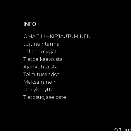
INFO
OMA TILI – KIRJAUTUMINEN
Jujunan tarina
Jälleenmyyjät
Tietoa kaavoista
Ajankohtaista
Toimitusehdot
Maksaminen
Ota yhteyttä
Tietosuojaseloste
© Juju