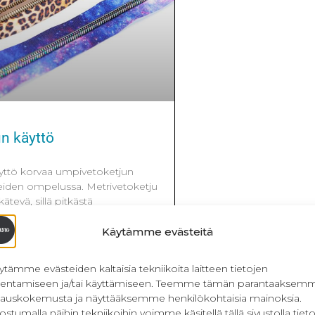
un käyttö
yttö korvaa umpivetoketjun
teiden ompelussa. Metrivetoketju
ätevä, sillä pitkästä
oi leikata tarvittavan kokoisen
tetaan vetimet ja ommellaan
Käytämme evästeitä
Kerron tässä postauksessa
etimistä ja mihin, sitä voi käyttää.
ytämme evästeiden kaltaisia tekniikoita laitteen tietojen
ju on? Metrivetoketju on nimensä
llentamiseen ja/tai käyttämiseen. Teemme tämän parantaaksem
täin myytävää nauhaa, jossa
lauskokemusta ja näyttääksemme henkilökohtaisia mainoksia.
ostumalla näihin tekniikoihin voimme käsitellä tällä sivustolla tieto