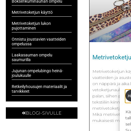
Bokserikuminauhan ompelu
Metrivetoketjun käyttö
Metrivetoketjun lukon
pujottaminen
Onnistu joustavien vaatteiden
ompelussa
Laakasauman ompelu
Metrivetoketj
saumurilla
Jujunan ompelubingo heinä-
Metrivetoketjun kä
joulukuulle
vaatteiden ja asus
on näppärä ja aika k
Retkeilyhousujen materiaalit ja
vetoketjunauhasta v
tarvikkeet
palan, siihen pujo
tekstiiliin kiinni. 
metrivetoketjusta, v
Kä
BLOGI-SIVULLE
Mikä metrivetoket
ta
mukaisesti metreit
se
Su