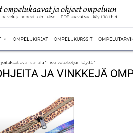
t ompelukaavat ja ohjeet ompeluun
palvelu ja nopeat toimitukset – PDF-kaavat saat käyttöösi heti
T
OMPELUKIRJAT
OMPELUKURSSIT
OMPELUTARVI
irjoitukset avainsanalla “metrivetoketjun käyttö”
 OHJEITA JA VINKKEJÄ OM