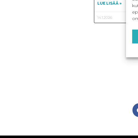
LUE LISÄÄ »
ku
ep
14.1.2026
om