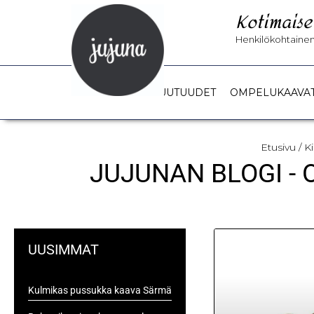
Kotimaise
Henkilökohtainen 
UUTUUDET
OMPELUKAAVA
Etusivu
/ K
JUJUNAN BLOGI -
UUSIMMAT
Kulmikas pussukka kaava Särmä