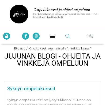
Ompelukaavat ja ohjeet ompeluun
Henkilökohtainen palvelu ja nopeat toimitukset – PDF-
kaavat saat käyttöösi heti
0
Etusivu
/ Kirjoitukset avainsanalla “mekko kurssi”
JUJUNAN BLOGI - OHJEITA JA
VINKKEJÄ OMPELUUN
Syksyn ompelukurssit
Syksyn ompelukurssit on lyöty lukkoon. Mukana on
pari jo ennestään tuttua kurssia sekä muutama uusi.