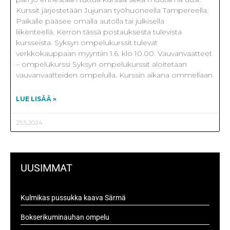
Kurssit järjestetään Jujunan työhuoneella Tampereella.
Paikalle pääsee omalla autolla tai julkisella
liikenteellä. Kerron tässä postauksesta tulevista
kursseista. Syksyn ompelukurssit tulevat
verkkokauppaan myyntiin 1.6. klo 10.00. Vauvanvaatteet
– ompelukurssi Syksyn ompelukurssit aloitetaan
vauvanvaatteiden ompelulla. Kurssin aikana ommellaan
LUE LISÄÄ »
25.5.2024
UUSIMMAT
Kulmikas pussukka kaava Särmä
Bokserikuminauhan ompelu