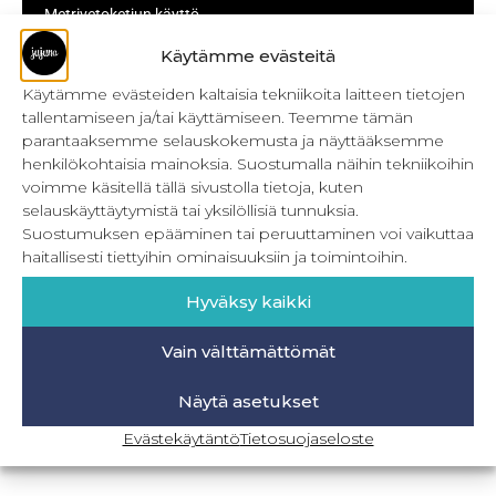
Metrivetoketjun käyttö
Käytämme evästeitä
Metrivetoketjun lukon pujottaminen
Käytämme evästeiden kaltaisia tekniikoita laitteen tietojen
Onnistu joustavien vaatteiden ompelussa
tallentamiseen ja/tai käyttämiseen. Teemme tämän
parantaaksemme selauskokemusta ja näyttääksemme
Laakasauman ompelu saumurilla
henkilökohtaisia mainoksia. Suostumalla näihin tekniikoihin
Jujunan ompelubingo heinä-joulukuulle
voimme käsitellä tällä sivustolla tietoja, kuten
selauskäyttäytymistä tai yksilöllisiä tunnuksia.
Retkeilyhousujen materiaalit ja tarvikkeet
Suostumuksen epääminen tai peruuttaminen voi vaikuttaa
haitallisesti tiettyihin ominaisuuksiin ja toimintoihin.
Hyväksy kaikki
BLOGI-SIVULLE
Vain välttämättömät
Näytä asetukset
Evästekäytäntö
Tietosuojaseloste