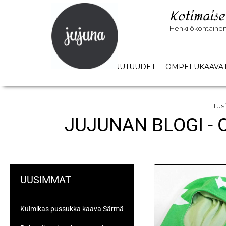
Kotimaise
Henkilökohtainen 
UUTUUDET
OMPELUKAAVA
Etus
JUJUNAN BLOGI -
UUSIMMAT
Kulmikas pussukka kaava Särmä