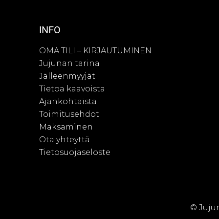
INFO
OMA TILI – KIRJAUTUMINEN
Jujunan tarina
Jälleenmyyjät
Tietoa kaavoista
Ajankohtaista
Toimitusehdot
Maksaminen
Ota yhteyttä
Tietosuojaseloste
© Juju