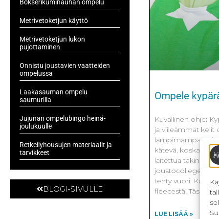
Bokserikuminauhan ompelu
Metrivetoketjun käyttö
Metrivetoketjun lukon
pujottaminen
Onnistu joustavien vaatteiden
ompelussa
Laakasauman ompelu
Ompele kypärä-
saumurilla
Jujunan ompelubingo heinä-
Kuvallinen ohje: Ky
joulukuulle
ja viileämmät kelit
lämpimämpää pipaa 
Retkeilyhousujen materiaalit ja
kätevä, koska se su
tarvikkeet
laitettua takin ja h
joustocollegesta j
tehty vuori. Kokeil
Kä
BLOGI-SIVULLE
fleecestä! Tässä
ta
se
Su
LUE LISÄÄ »