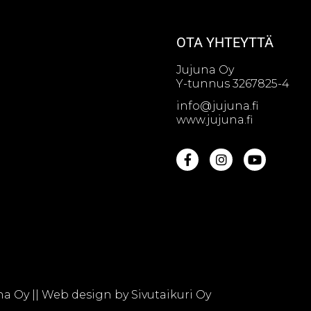
OTA YHTEYTTÄ
Jujuna Oy
Y-tunnus 3267825-4
info@jujuna.fi
www.jujuna.fi
na Oy || Web design by
Sivutaikuri Oy