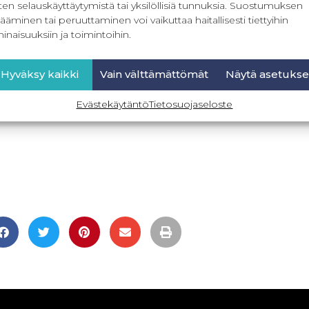
ten selauskäyttäytymistä tai yksilöllisiä tunnuksia. Suostumuksen
ääminen tai peruuttaminen voi vaikuttaa haitallisesti tiettyihin
inaisuuksiin ja toimintoihin.
Hyväksy kaikki
Vain välttämättömät
Näytä asetukse
Evästekäytäntö
Tietosuojaseloste