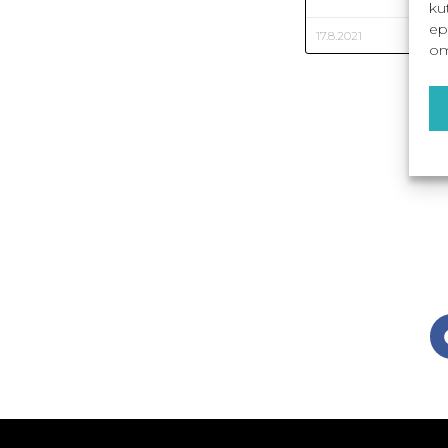
ku
ep
17.8.2021
om