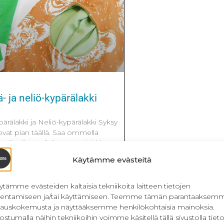
 ja neliö-kypärälakki
pärälakki ja Neliö-kypärälakki Syksy
 ovat pian täällä. Saa ommella
lippiksen tilalle. Kypärälakki on
ojaa niskaa, kaulaa ja sen saa
Käytämme evästeitä
aalarin alle. Mallikappaleet on tehty
a molemmissa on merinovillasta
e myös villaneuloksesta tai
ytämme evästeiden kaltaisia tekniikoita laitteen tietojen
llentamiseen ja/tai käyttämiseen. Teemme tämän parantaaksem
lauskokemusta ja näyttääksemme henkilökohtaisia mainoksia.
ostumalla näihin tekniikoihin voimme käsitellä tällä sivustolla tieto