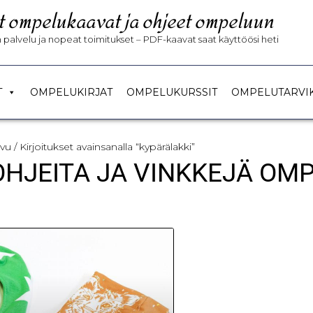
t ompelukaavat ja ohjeet ompeluun
palvelu ja nopeat toimitukset – PDF-kaavat saat käyttöösi heti
T
OMPELUKIRJAT
OMPELUKURSSIT
OMPELUTARVI
ivu
/ Kirjoitukset avainsanalla “kypärälakki”
 OHJEITA JA VINKKEJÄ OM