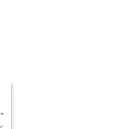
me
ja,