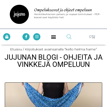
Ompelukaavat ja ohjeet ompeluun
Henkilökohtainen palvelu ja nopeat toimitukset – PDF-
kaavat saat käyttöösi heti
0
Etusivu
/ Kirjoitukset avainsanalla “kello helma hame”
JUJUNAN BLOGI - OHJEITA JA
VINKKEJÄ OMPELUUN