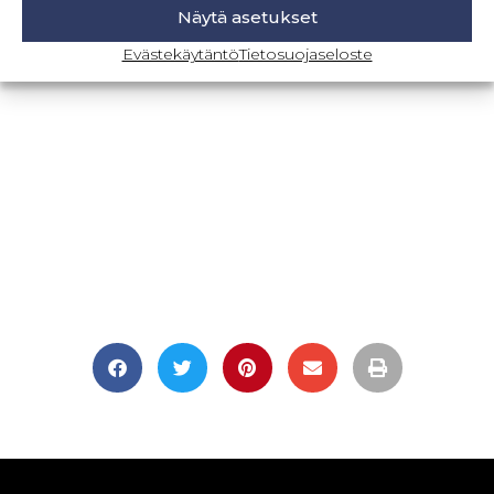
Näytä asetukset
BLOGI-SIVULLE
Evästekäytäntö
Tietosuojaseloste