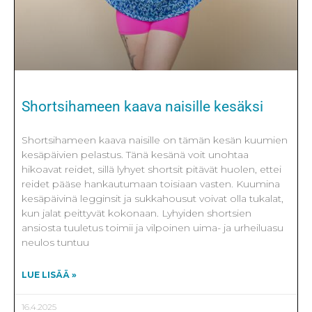
Shortsihameen kaava naisille kesäksi
Shortsihameen kaava naisille on tämän kesän kuumien
kesäpäivien pelastus. Tänä kesänä voit unohtaa
hikoavat reidet, sillä lyhyet shortsit pitävät huolen, ettei
reidet pääse hankautumaan toisiaan vasten. Kuumina
kesäpäivinä legginsit ja sukkahousut voivat olla tukalat,
kun jalat peittyvät kokonaan. Lyhyiden shortsien
ansiosta tuuletus toimii ja vilpoinen uima- ja urheiluasu
neulos tuntuu
LUE LISÄÄ »
16.4.2025